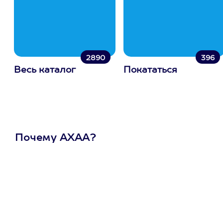
2890
396
Весь каталог
Покататься
Почему АХАА?
Один
сертификат
на любое
развлечение