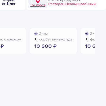
Возраст
Место проведения
от 8 лет
Ресторан Необыкновенный
На карте
2 чел
2 чел
с с кокосом
сорбет пинаколада
фюзилли 
 ₽
10 600 ₽
10 600 