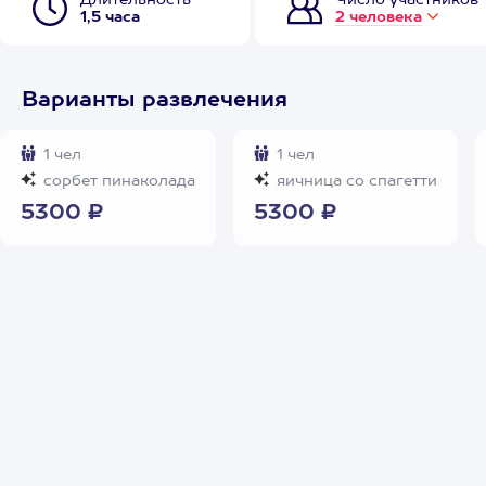
Длительность
Число участников
1,5 часа
2 человека
Варианты развлечения
1 чел
1 чел
сорбет пинаколада
яичница со спагетти
5300 ₽
5300 ₽