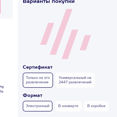
Варианты покупки
м
Сертификат
Только на это
Универсальный на
развлечение
2447 развлечений
лу
ть
Формат
Электронный
В конверте
В коробке