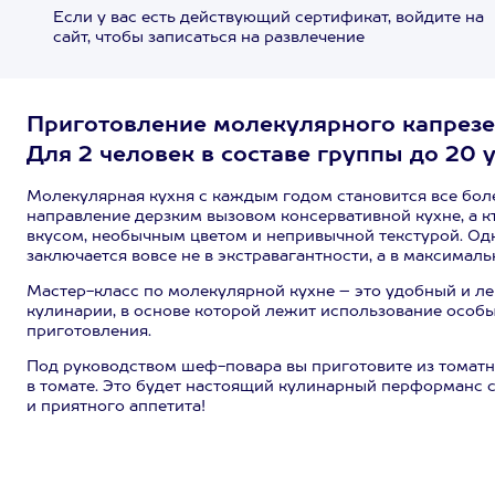
Если у вас есть действующий сертификат, войдите на
сайт, чтобы записаться на развлечение
Приготовление молекулярного капрезе. 
Для 2 человек в составе группы до 20 
Молекулярная кухня с каждым годом становится все боле
направление дерзким вызовом консервативной кухне, а 
вкусом, необычным цветом и непривычной текстурой. Од
заключается вовсе не в экстравагантности, а в максимал
Мастер-класс по молекулярной кухне – это удобный и л
кулинарии, в основе которой лежит использование особ
приготовления.
Под руководством шеф-повара вы приготовите из томатно
в томате. Это будет настоящий кулинарный перформанс 
и приятного аппетита!