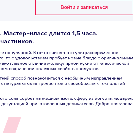
Мастер-класс длится 1,5 часа.
участников.
е популярной. Кто-то считает это ультрасовременное
кто-то с удовольствием пробует новые блюда с оригинальны
нако главное отличие молекулярной кухни от классической
ьном сохранении полезных свойств продуктов.
егкий способ познакомиться с необычным направлением
ых натуральных ингредиентов и своеобразных технологий
го сока сорбет на жидком азоте, сферу из йогурта, моцарел
с дегустацией приготовленных деликатесов. Добро пожалова