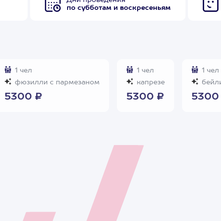
Дни проведения
по субботам и воскресеньям
1 чел
1 чел
1 чел
фюзилли с пармезаном
капрезе
бейли
5300 ₽
5300 ₽
5300