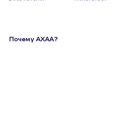
Почему АХАА?
Один
сертификат
на любое
развлечение