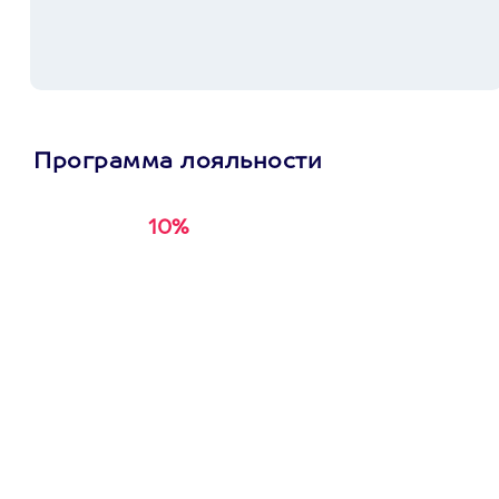
Программа лояльности
10%
Получи
кэшбэк за
первую покупку в
приложении