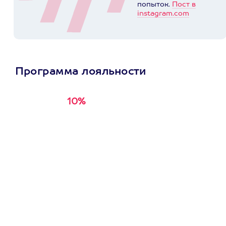
попыток.
Пост в
instagram.com
Программа лояльности
10%
Получи
кэшбэк за
первую покупку в
приложении