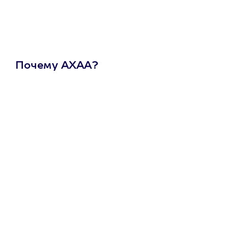
Почему АХАА?
Один
сертификат
на любое
развлечение