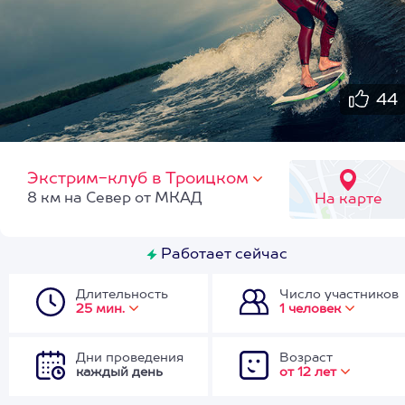
44
Экстрим-клуб в Троицком
8 км на Север от МКАД
На карте
Работает сейчас
Длительность
Число участников
25 мин.
1 человек
Дни проведения
Возраст
каждый день
от 12 лет