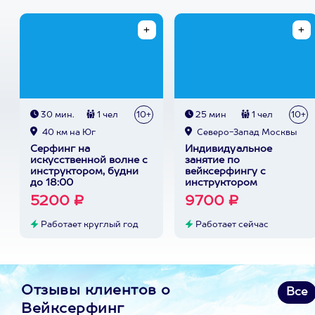
30 мин.
1 чел
10+
25 мин
1 чел
10+
40 км на Юг
Северо-Запад Москвы
Серфинг на
Индивидуальное
искусственной волне с
занятие по
инструктором, будни
вейксерфингу с
до 18:00
инструктором
5200 ₽
9700 ₽
Работает круглый год
Работает сейчас
Отзывы клиентов о
Все
Вейксерфинг