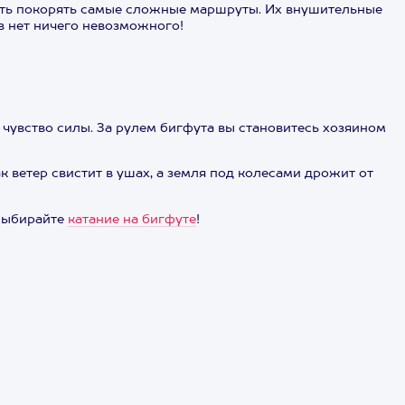
ость покорять самые сложные маршруты. Их внушительные
в нет ничего невозможного!
 чувство силы. За рулем бигфута вы становитесь хозяином
 ветер свистит в ушах, а земля под колесами дрожит от
 Выбирайте
катание на бигфуте
!