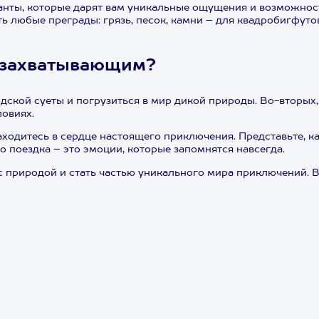
иганты, которые дарят вам уникальные ощущения и возможн
ь любые преграды: грязь, песок, камни – для квадробигфуто
м захватывающим?
ской суеты и погрузиться в мир дикой природы. Во-вторых,
ловиях.
ходитесь в сердце настоящего приключения. Представьте, как
то поездка – это эмоции, которые запомнятся навсегда.
 с природой и стать частью уникального мира приключений.