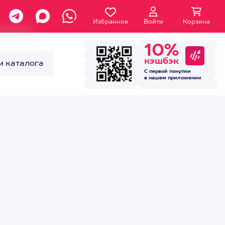
Избранное
Войти
Корзина
10%
кэшбэк
и каталога
С первой покупки
в нашем
приложении