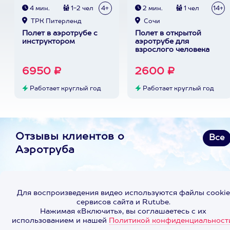
4 мин.
1-2 чел
4+
2 мин.
1 чел
14+
ТРК Питерленд
Сочи
Полет в аэротрубе с
Полет в открытой
инструктором
аэротрубе для
взрослого человека
6950 ₽
2600 ₽
Работает круглый год
Работает круглый год
Отзывы клиентов о
Все
Аэротруба
Для воспроизведения видео используются файлы cookie
сервисов сайта и Rutube.
Нажимая «Включить», вы соглашаетесь с их
использованием и нашей
Политикой конфиденциальност