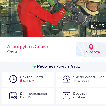
65
Аэротруба в Сочи
>
Сочи
На карте
Работает круглый год
Длительность
Число участников
6 мин.
1 человек
Дни проведения
Возраст
Вт - Вс
от 4 лет