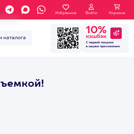
Избранное
Войти
Корзина
10%
кэшбэк
и каталога
С первой покупки
в нашем
приложении
съемкой!