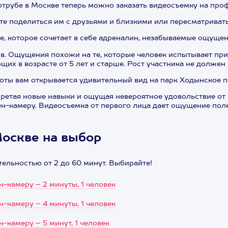
ротрубе в Москве теперь можно заказать видеосъемку на пр
е поделиться им с друзьями и близкими или пересматривать
е, которое сочетает в себе адреналин, незабываемые ощущен
ров. Ощущения похожи на те, которые человек испытывает п
их в возрасте от 5 лет и старше. Рост участника не должен п
оты вам открывается удивительный вид на парк Ходынское п
бретая новые навыки и ощущая невероятное удовольствие от 
н-камеру. Видеосъемка от первого лица дает ощущение пол
Москве на выбор
ельностью от 2 до 60 минут. Выбирайте!
-камеру – 2 минуты, 1 человек
ен-камеру
–
4 минуты, 1 человек
ен-камеру
–
5 минут, 1 человек