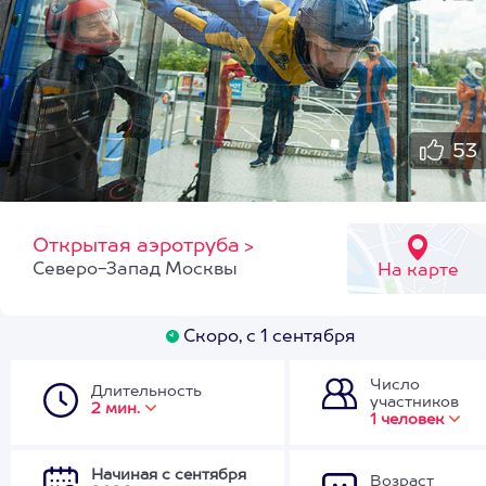
53
Открытая аэротруба
>
Северо-Запад Москвы
На карте
Скоро, с 1 сентября
Число
Длительность
участников
2 мин.
1 человек
Начиная с сентября
Возраст