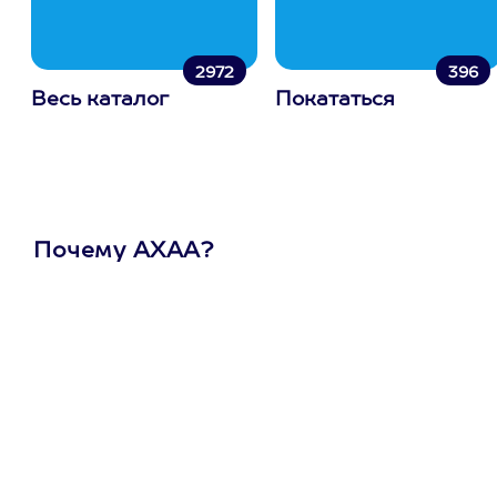
2972
396
Весь каталог
Покататься
Почему АХАА?
Один
сертификат
на любое
развлечение