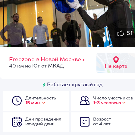
51
Freezone в Новой Москве
>
40 км на Юг от МКАД
На карте
Работает круглый год
Длительность
Число участников
15 мин.
1-3 человека
Дни проведения
Возраст
каждый день
от 4 лет