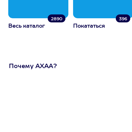
2890
396
Весь каталог
Покататься
Почему АХАА?
Один
сертификат
на любое
развлечение