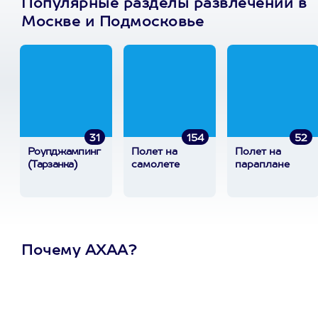
Популярные разделы развлечений в
Москве и Подмосковье
31
154
52
Роупджампинг
Полет на
Полет на
(Тарзанка)
самолете
параплане
Почему АХАА?
Один