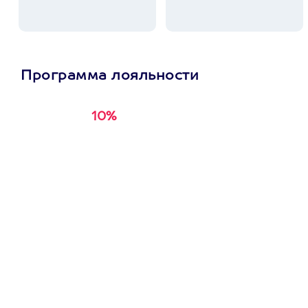
Программа лояльности
10%
Получи
кэшбэк за
первую покупку в
приложении