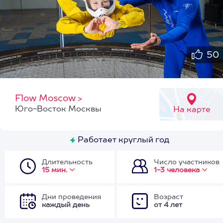
50
Flow Moscow
>
Юго-Восток Москвы
На карте
Работает круглый год
Длительность
Число участников
15 мин.
1-3 человека
Дни проведения
Возраст
каждый день
от 4 лет