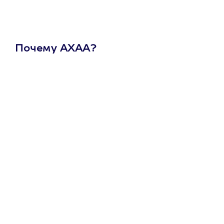
Почему АХАА?
Один
сертификат
на любое
развлечение