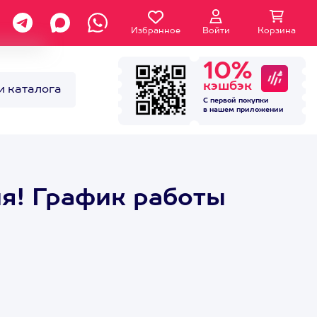
Избранное
Войти
Корзина
10%
кэшбэк
и каталога
С первой покупки
в нашем
приложении
ля! График работы