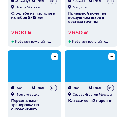
30 минут
1 чел
18+
7-8 мин.
1 чел
0+
Центр Москвы
Мацеста
Стрельба из пистолета
Привязной полет на
калибра 9х19 мм
воздушном шаре в
составе группы
2600 ₽
2650 ₽
Работает круглый год
Работает круглый год
1 час
1 чел
10+
1 час
1 чел
18+
Исетское вдхр.
Северо-Восток Москвы
Персональная
Классический пирсинг
тренировка по
сноукайтингу