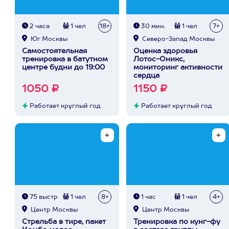
2 часа
1 чел
18+
30 мин.
1 чел
7+
Юг Москвы
Северо-Запад Москвы
Самостоятельная
Оценка здоровья
тренировка в батутном
Лотос-Оникс,
центре будни до 19:00
мониторинг активности
сердца
1050 ₽
1150 ₽
Работает круглый год
Работает круглый год
75 выстр
1 чел
8+
1 час
1 чел
4+
Центр Москвы
Центр Москвы
Стрельба в тире, пакет
Тренировка по кунг-фу