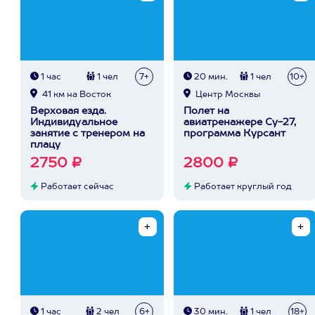
1 час
1 чел
7+
20 мин.
1 чел
10+
41 км на Восток
Центр Москвы
Верховая езда.
Полет на
Индивидуальное
авиатренажере Су-27,
занятие с тренером на
программа Курсант
плацу
2750 ₽
2800 ₽
Работает сейчас
Работает круглый год
1 час
2 чел
6+
30 мин.
1 чел
18+