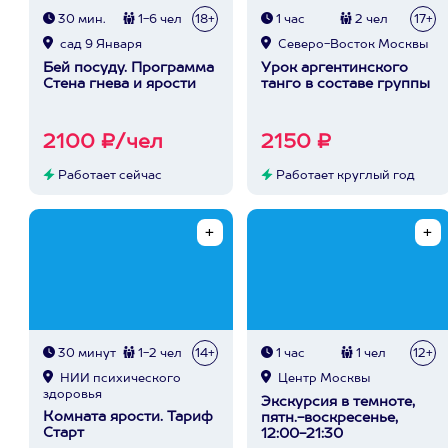
30 мин.
1-6 чел
18+
1 час
2 чел
17+
сад 9 Января
Северо-Восток Москвы
Бей посуду. Программа
Урок аргентинского
Стена гнева и ярости
танго в составе группы
2100 ₽/чел
2150 ₽
Работает сейчас
Работает круглый год
30 минут
1-2 чел
14+
1 час
1 чел
12+
НИИ психического
Центр Москвы
здоровья
Экскурсия в темноте,
Комната ярости. Тариф
пятн.-воскресенье,
Старт
12:00-21:30