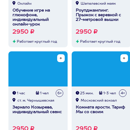
Онлайн
Шепелевский маяк
Обучение игре на
Роупджампинг.
глюкофоне,
Прыжок с веревкой с
индивидуальный
27-метровой вышки
онлайн-урок
2950 ₽
2950 ₽
Работает круглый год
Работает круглый год
1 час
1 чел
6+
25 мин.
1-3 чел
4+
ст. м. Чернышевская
Московский вокзал
Зеркало Козырева,
Комната ярости. Тариф
индивидуальный сеанс
Мы со своим
2950 ₽
2950 ₽