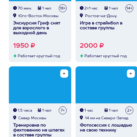
70 мин.
1 чел
18+
2+1 час
1 чел
14+
Юго-Восток Москвы
Ростов-на-Дону
Экскурсия Гриф снят
Игра в страйкбол в
для взрослого в
составе группы
выходной день
1950 ₽
2000 ₽
Работает круглый год
Работает круглый год
1,5 часа
1 чел
7+
1 час
1 чел
2+
Север Москвы
14 км на Северо-Запад
Тренировка по
Фотосессия с лошадью
фехтованию на шпагах
на свою технику
в составе группы