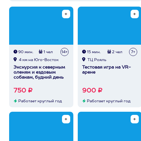
90 мин.
1 чел
14+
15 мин.
2 чел
7+
4 км на Юго-Восток
ТЦ Рояль
Экскурсия к северным
Тестовая игра на VR-
оленям и ездовым
арене
собакам, будний день
750 ₽
900 ₽
Работает круглый год
Работает круглый год