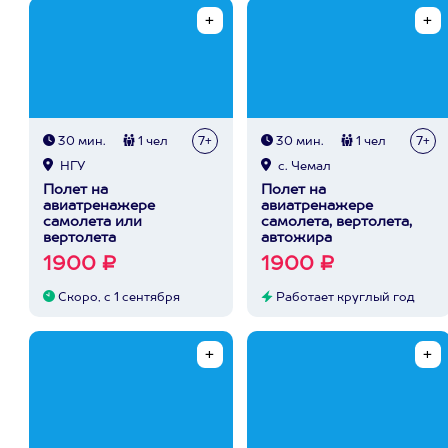
30 мин.
1 чел
7+
30 мин.
1 чел
7+
НГУ
с. Чемал
Полет на
Полет на
авиатренажере
авиатренажере
самолета или
самолета, вертолета,
вертолета
автожира
1900 ₽
1900 ₽
Скоро, с 1 сентября
Работает круглый год