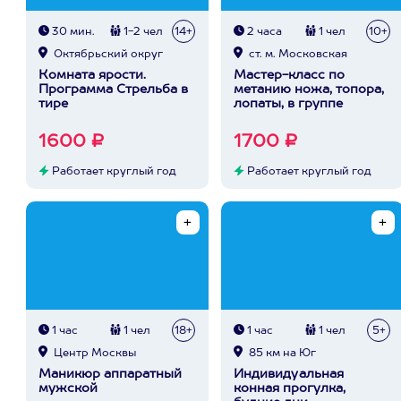
30 мин.
1-2 чел
14+
2 часа
1 чел
10+
Октябрьский округ
ст. м. Московская
Комната ярости.
Мастер-класс по
Программа Стрельба в
метанию ножа, топора,
тире
лопаты, в группе
1600 ₽
1700 ₽
Работает круглый год
Работает круглый год
1 час
1 чел
18+
1 час
1 чел
5+
Центр Москвы
85 км на Юг
Маникюр аппаратный
Индивидуальная
мужской
конная прогулка,