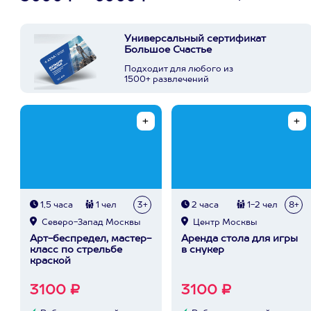
Универсальный сертификат
Большое Счастье
Подходит для любого из
1500+ развлечений
1,5 часа
1 чел
3+
2 часа
1-2 чел
8+
Северо-Запад Москвы
Центр Москвы
Арт-беспредел, мастер-
Аренда стола для игры
класс по стрельбе
в снукер
краской
3100 ₽
3100 ₽