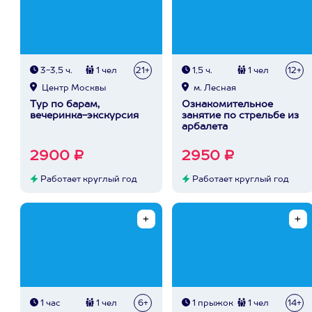
3-3,5 ч.
1 чел
21+
1,5 ч.
1 чел
12+
Центр Москвы
м. Лесная
Тур по барам,
Ознакомительное
вечеринка-экскурсия
занятие по стрельбе из
арбалета
2900 ₽
2950 ₽
Работает круглый год
Работает круглый год
1 час
1 чел
6+
1 прыжок
1 чел
14+