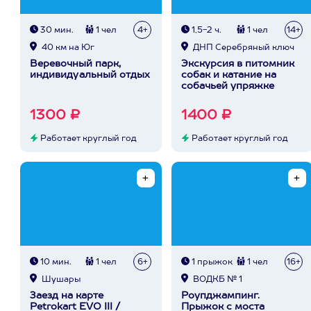
30 мин.
1 чел
4+
1,5-2 ч.
1 чел
14+
40 км на Юг
ДНП Серебряный ключ
Веревочный парк,
Экскурсия в питомник
индивидуальный отдых
собак и катание на
собачьей упряжке
1300 ₽
1400 ₽
Работает круглый год
Работает круглый год
10 мин.
1 чел
6+
1 прыжок
1 чел
16+
Шушары
ВОДКБ № 1
Заезд на карте
Роупджампинг.
Petrokart EVO III /
Прыжок с моста