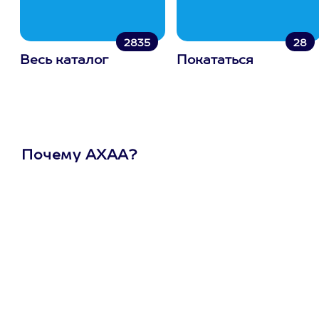
2835
28
Весь каталог
Покататься
Почему АХАА?
Один
сертификат
на любое
развлечение