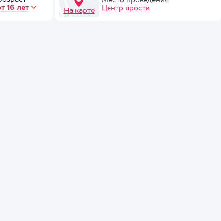
Возраст
Место проведения
от 16 лет
Центр ярости
На карте