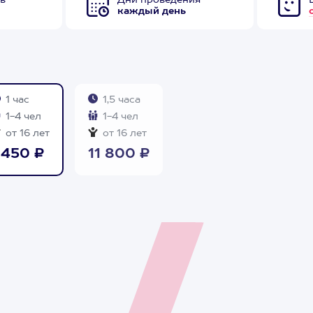
в
Дни проведения
каждый день
1 час
1,5 часа
1-4 чел
1-4 чел
от 16 лет
от 16 лет
450 ₽
11 800 ₽