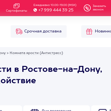
Ежедневно 10.00-19.00 (MSK)
Заказать
звонок
+7 999 444 39 25
Сертификаты
Срочная доставка
Новинк
ону
>
Комната ярости (Антистресс)
сти в Ростове-на-Дону,
койствие