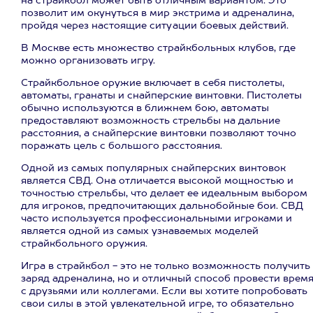
на страйкбол может быть отличным вариантом. Это
позволит им окунуться в мир экстрима и адреналина,
пройдя через настоящие ситуации боевых действий.
В Москве есть множество страйкбольных клубов, где
можно организовать игру.
Страйкбольное оружие включает в себя пистолеты,
автоматы, гранаты и снайперские винтовки. Пистолеты
обычно используются в ближнем бою, автоматы
предоставляют возможность стрельбы на дальние
расстояния, а снайперские винтовки позволяют точно
поражать цель с большого расстояния.
Одной из самых популярных снайперских винтовок
является СВД. Она отличается высокой мощностью и
точностью стрельбы, что делает ее идеальным выбором
для игроков, предпочитающих дальнобойные бои. СВД
часто используется профессиональными игроками и
является одной из самых узнаваемых моделей
страйкбольного оружия.
Игра в страйкбол - это не только возможность получить
заряд адреналина, но и отличный способ провести врем
с друзьями или коллегами. Если вы хотите попробовать
свои силы в этой увлекательной игре, то обязательно