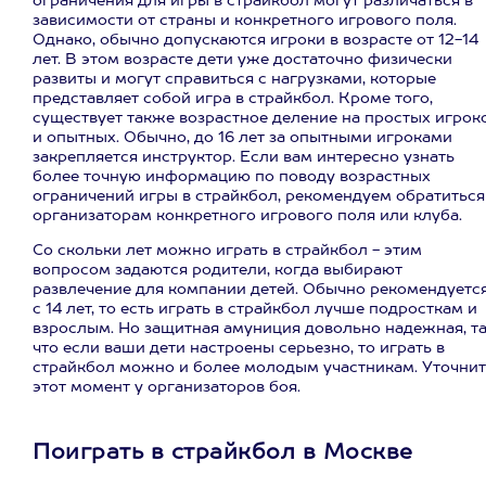
ограничения для игры в страйкбол могут различаться в
зависимости от страны и конкретного игрового поля.
Однако, обычно допускаются игроки в возрасте от 12-14
лет. В этом возрасте дети уже достаточно физически
развиты и могут справиться с нагрузками, которые
представляет собой игра в страйкбол. Кроме того,
существует также возрастное деление на простых игрок
и опытных. Обычно, до 16 лет за опытными игроками
закрепляется инструктор. Если вам интересно узнать
более точную информацию по поводу возрастных
ограничений игры в страйкбол, рекомендуем обратиться
организаторам конкретного игрового поля или клуба.
Со скольки лет можно играть в страйкбол - этим
вопросом задаются родители, когда выбирают
развлечение для компании детей. Обычно рекомендуетс
с 14 лет, то есть играть в страйкбол лучше подросткам и
взрослым. Но защитная амуниция довольно надежная, т
что если ваши дети настроены серьезно, то играть в
страйкбол можно и более молодым участникам. Уточнит
этот момент у организаторов боя.
Поиграть в страйкбол в Москве