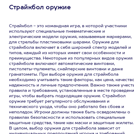
Страйкбол оружие
Страйкбол - это командная игра, в которой участники
используют специальные пневматические и
электрические модели оружия, называемые маркерами,
для стрельбы пластиковыми шарами. Оружие для
страйкбола включает в себя широкий спектр моделей и
типов, каждый из которых имеет свои особенности и
преимущества. Некоторые из популярных видов оружия 
страйкболе включают автоматические винтовки,
пистолеты-пулеметы, снайперские винтовки и даже
гранатометы. При выборе оружия для страйкбола
необходимо учитывать такие факторы, как цена, качество
надежность и личные предпочтения. Важно также учест
правила и требования, установленные в месте проведен
игры, чтобы выбрать подходящее оружие. Страйкбол
оружие требует регулярного обслуживания и
технического ухода, чтобы оно работало без сбоев и
неполадок. Игроки должны также быть осведомлены о
правилах безопасности и использовать специальные
защитные средства, такие как маски и защитные жилеты.
В целом, выбор оружия для страйкбола зависит от
индивидуальных предпочтений игрока и требований