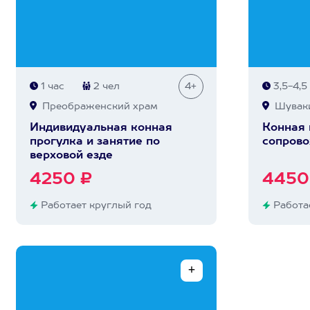
1 час
2 чел
4+
3,5-4,5
Преображенский храм
Шувак
Индивидуальная конная
Конная 
прогулка и занятие по
сопрово
верховой езде
4250 ₽
4450
Работает круглый год
Работае