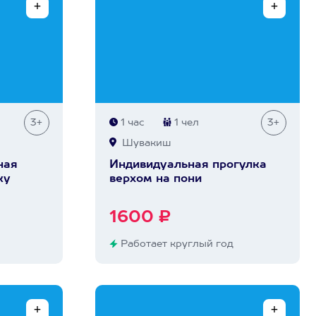
3+
1 час
1 чел
3+
Шувакиш
ная
Индивидуальная прогулка
ку
верхом на пони
1600 ₽
Работает круглый год