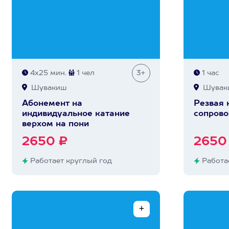
4х25 мин.
1 чел
3+
1 час
Шувакиш
Шувак
Абонемент на
Резвая 
индивидуальное катание
сопрово
верхом на пони
2650 ₽
2650
Работает круглый год
Работае