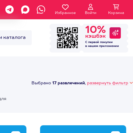
Избранное
Войти
Корзина
10%
кэшбэк
и каталога
С первой покупки
в нашем
приложении
Выбрано
17 развлечений
,
развернуть фильтр
для