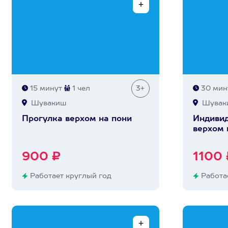
15 минут
1 чел
3+
30 мин
Шувакиш
Шувак
Прогулка верхом на пони
Индивид
верхом 
900 ₽
1100 
Работает круглый год
Работае