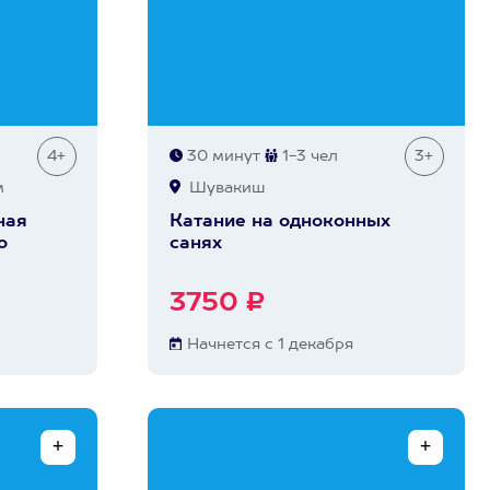
4+
30 минут
1-3 чел
3+
м
Шувакиш
ная
Катание на одноконных
о
санях
3750 ₽
Начнется с 1 декабря