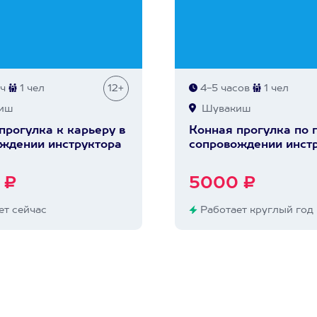
 ч
1 чел
12+
4-5 часов
1 чел
иш
Шувакиш
прогулка к карьеру в
Конная прогулка по 
ждении инструктора
сопровождении инст
 ₽
5000 ₽
т сейчас
Работает круглый год