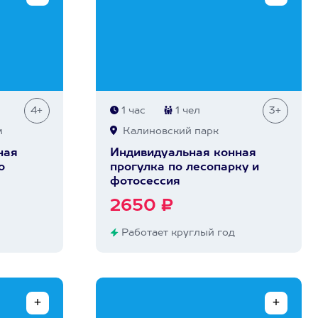
4+
1 час
1 чел
3+
м
Калиновский парк
ная
Индивидуальная конная
о
прогулка по лесопарку и
фотосессия
2650 ₽
Работает круглый год