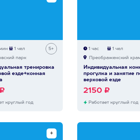
мин
1 чел
5+
1 час
1 чел
вский парк
Преображенский хра
уальная тренировка
Индивидуальная кон
овой езде+конная
прогулка и занятие п
а
верховой езде
 ₽
2150 ₽
т круглый год
Работает круглый год