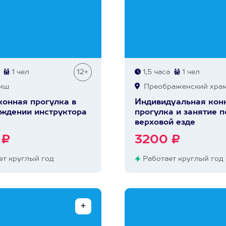
1 чел
12+
1,5 часа
1 чел
иш
Преображенский хра
конная прогулка в
Индивидуальная кон
ждении инструктора
прогулка и занятие п
верховой езде
 ₽
3200 ₽
т круглый год
Работает круглый год