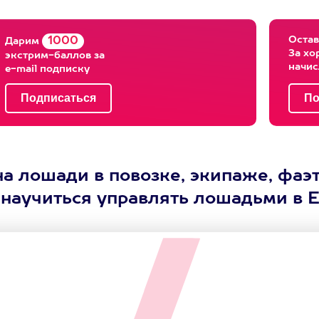
Остав
1000
Дарим
За хо
экстрим-баллов за
начи
e-mail подписку
а лошади в повозке, экипаже, фаэто
 научиться управлять лошадьми в Е