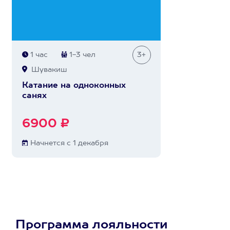
1 час
1-3 чел
3+
Шувакиш
Катание на одноконных
санях
6900 ₽
Начнется с 1 декабря
Программа лояльности