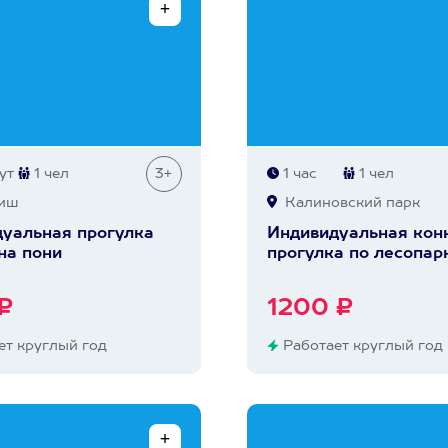
ут
1 чел
3+
1 час
1 чел
иш
Калиновский парк
уальная прогулка
Индивидуальная кон
на пони
прогулка по лесопар
₽
1200 ₽
т круглый год
Работает круглый год