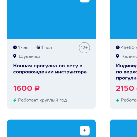
1 час
1 чел
12+
45+60 
Шувакиш
Калино
Конная прогулка по лесу в
Индивид
сопровождении инструктора
по верх
прогулк
1600 ₽
2150
Работает круглый год
Работае