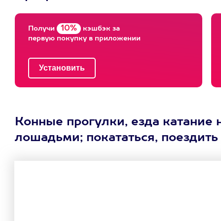
10%
Получи
кэшбэк за
первую покупку в приложении
Конные прогулки, езда катание н
лошадьми; покататься, поездить