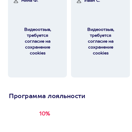
Нина Ф.
Иван С.
Видеоотзыв,
Видеоотзыв,
требуется
требуется
согласие на
согласие на
сохранение
сохранение
cookies
cookies
Программа лояльности
10%
Получи
кэшбэк за
первую покупку в
приложении