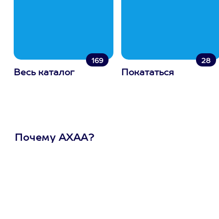
169
28
Весь каталог
Покататься
Почему АХАА?
Один
сертификат
на любое
развлечение