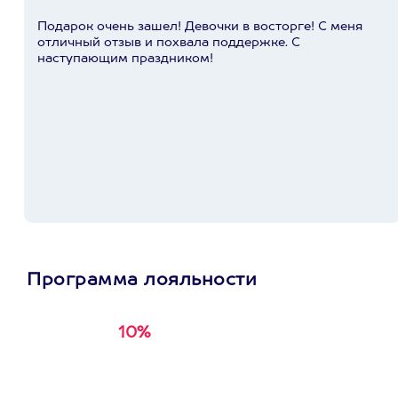
Подарок очень зашел! Девочки в восторге! С меня
отличный отзыв и похвала поддержке. С
наступающим праздником!
Программа лояльности
10%
Получи
кэшбэк за
первую покупку в
приложении