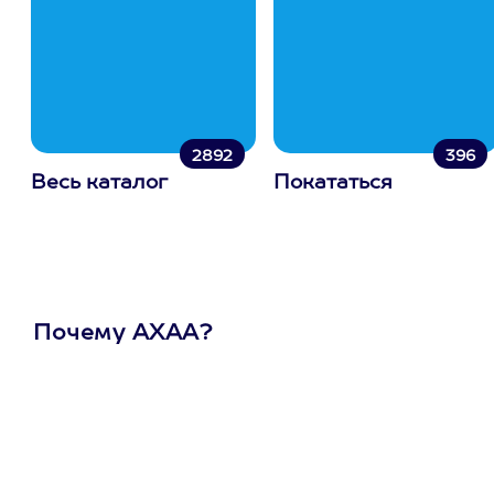
2892
396
Весь каталог
Покататься
Почему АХАА?
Один
сертификат
на любое