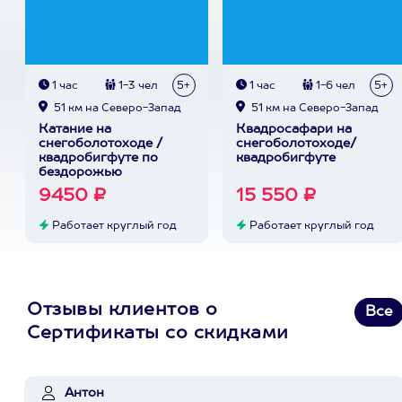
1 час
1-3 чел
5+
1 час
1-6 чел
5+
51 км на Северо-Запад
51 км на Северо-Запад
Катание на
Квадросафари на
снегоболотоходе /
снегоболотоходе/
квадробигфуте по
квадробигфуте
бездорожью
9450 ₽
15 550 ₽
Работает круглый год
Работает круглый год
Отзывы клиентов о
Все
Сертификаты со скидками
Антон