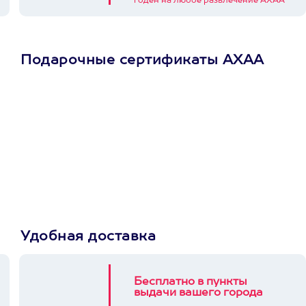
годен на любое развлечение АХАА
Подарочные сертификаты АХАА
Просто подари
сертификат
Пусть владелец сам
выберет развлечение.
3900+ развлечений
Удобная доставка
Бесплатно в пункты
выдачи вашего города