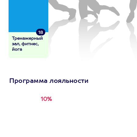
18
Тренажерный
зал, фитнес,
йога
Программа лояльности
10%
Получи
кэшбэк за
первую покупку в
приложении