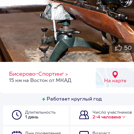
50
Бисерово-Спортинг
>
15 км на Восток от МКАД
На карте
Работает круглый год
Длительность
Число участников
1 день
2-4 человека
Дни проведения
Возраст