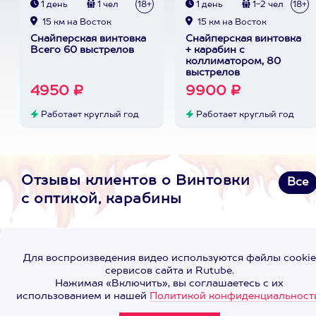
1 день
1 чел
18+
1 день
1-2 чел
18+
15 км на Восток
15 км на Восток
Снайперская винтовка
Снайперская винтовка
Всего 60 выстрелов
+ карабин с
коллиматором, 80
выстрелов
4950 ₽
9900 ₽
Работает круглый год
Работает круглый год
Отзывы клиентов о Винтовки
Все
с оптикой, карабины
Для воспроизведения видео используются файлы cookie
сервисов сайта и Rutube.
Нажимая «Включить», вы соглашаетесь с их
использованием и нашей
Политикой конфиденциальност