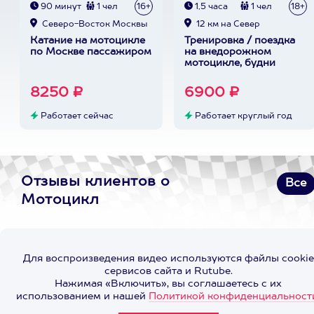
90 минут
1 чел
16+
1,5 часа
1 чел
18+
Северо-Восток Москвы
12 км на Север
Катание на мотоцикле
Тренировка / поездка
по Москве пассажиром
на внедорожном
мотоцикле, будни
8250 ₽
6900 ₽
Работает сейчас
Работает круглый год
Отзывы клиентов о
Все
Мотоцикл
Для воспроизведения видео используются файлы cookie
сервисов сайта и Rutube.
Нажимая «Включить», вы соглашаетесь с их
использованием и нашей
Политикой конфиденциальност