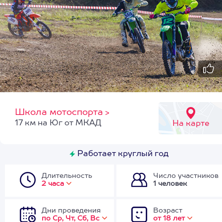
Школа мотоспорта
>
17 км на Юг от МКАД
На карте
Работает круглый год
Длительность
Число участников
2 часа
1 человек
Дни проведения
Возраст
по Ср, Чт, Сб, Вс
от 18 лет