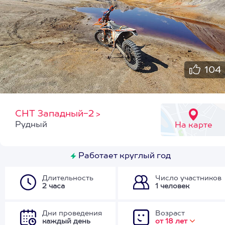
104
СНТ Западный-2
>
Рудный
На карте
Работает круглый год
Длительность
Число участников
2 часа
1 человек
Дни проведения
Возраст
каждый день
от 18 лет