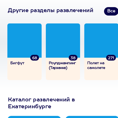
Другие разделы развлечений
Все
68
38
271
Бигфут
Роупджампинг
Полет на
(Тарзанка)
самолете
Каталог развлечений в
Екатеринбурге