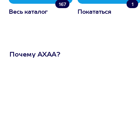
167
1
Весь каталог
Покататься
Почему АХАА?
Один
сертификат
на любое
развлечение