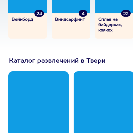
24
4
22
Вейкборд
Виндсерфинг
Сплав на
байдарках,
каяках
Каталог развлечений в Твери