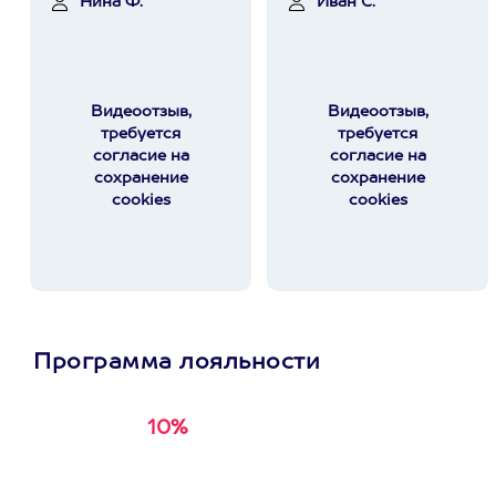
Нина Ф.
Иван С.
Видеоотзыв,
Видеоотзыв,
требуется
требуется
согласие на
согласие на
сохранение
сохранение
cookies
cookies
Программа лояльности
10%
Получи
кэшбэк за
первую покупку в
приложении