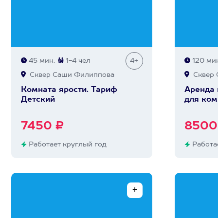
45 мин.
1-4 чел
4+
120 мин
Сквер Саши Филиппова
Сквер 
Комната ярости. Тариф
Аренда
Детский
для ком
7450 ₽
8500
Работает круглый год
Работае