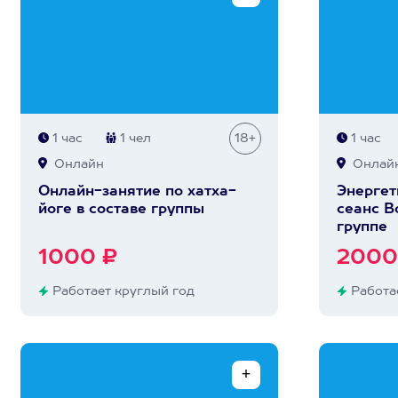
1 час
1 чел
18+
1 час
Онлайн
Онлай
Онлайн-занятие по хатха-
Энергет
йоге в составе группы
сеанс В
группе
1000 ₽
2000
Работает круглый год
Работае