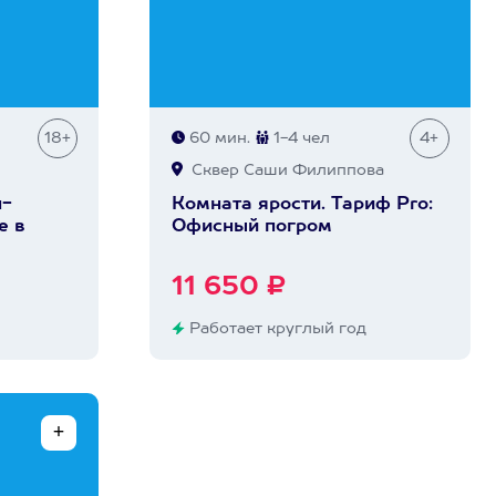
18+
60 мин.
1-4 чел
4+
Сквер Саши Филиппова
н-
Комната ярости. Тариф Pro:
е в
Офисный погром
11 650 ₽
Работает круглый год