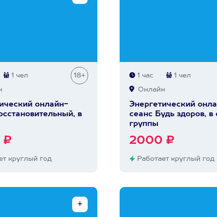
1 чел
18+
1 час
1 чел
н
Онлайн
ический онлайн-
Энергетический онла
осстановительный, в
сеанс Будь здоров, в
группы
 ₽
2000 ₽
т круглый год
Работает круглый год