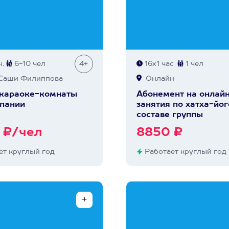
.
6-10 чел
4+
16х1 час
1 чел
Саши Филиппова
Онлайн
 караоке-комнаты
Абонемент на онлай
пании
занятия по хатха-йог
составе группы
 ₽/чел
8850 ₽
т круглый год
Работает круглый год