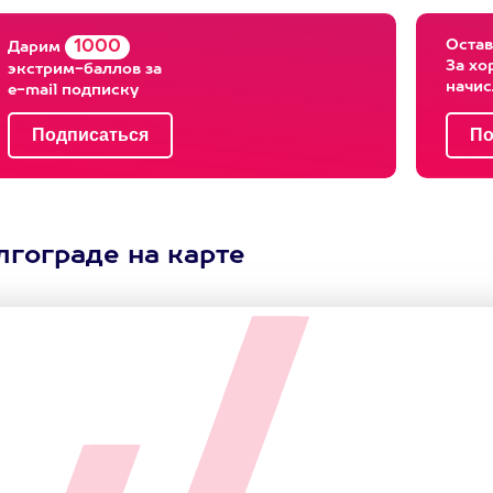
Остав
1000
Дарим
За хо
экстрим-баллов за
начи
e-mail подписку
лгограде на карте