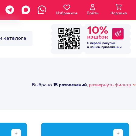
Избранное
Войти
Корзина
10%
кэшбэк
и каталога
С первой покупки
в нашем
приложении
Выбрано
15 развлечений
,
развернуть фильтр