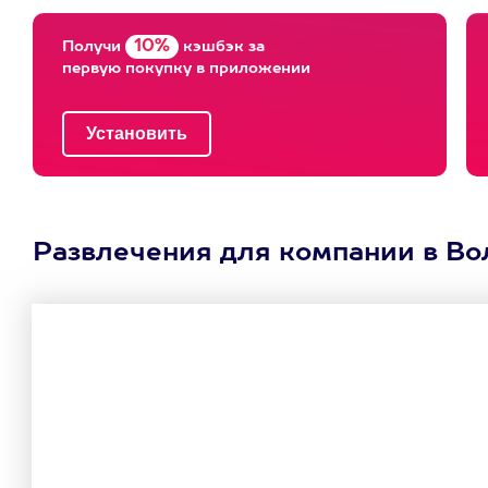
10%
Получи
кэшбэк за
первую покупку в приложении
Развлечения для компании в Во