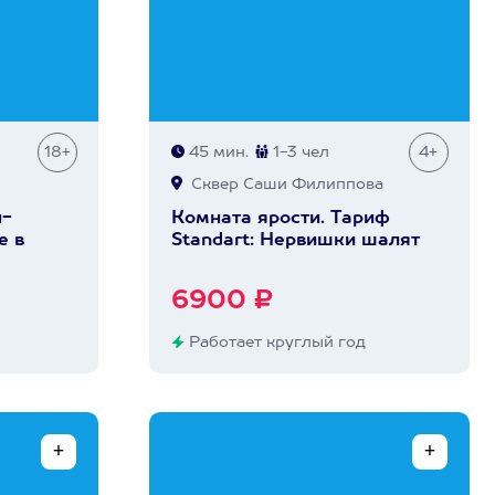
18+
45 мин.
1-3 чел
4+
Сквер Саши Филиппова
н-
Комната ярости. Тариф
е в
Standart: Нервишки шалят
6900 ₽
Работает круглый год