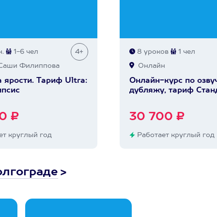
.
1-6 чел
4+
8 уроков
1 чел
Саши Филиппова
Онлайн
 ярости. Тариф Ultra:
Онлайн-курс по озву
ипсис
дубляжу, тариф Стан
0 ₽
30 700 ₽
т круглый год
Работает круглый год
олгограде
>