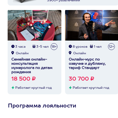
3900+ развлечений
3 часа
3-5 чел
18+
8 уроков
1 чел
12+
Онлайн
Онлайн
Семейная онлайн-
Онлайн-курс по
консультация
озвучке и дубляжу,
нумеролога по датам
тариф Стандарт
рождения
18 500 ₽
30 700 ₽
Работает круглый год
Работает круглый год
Программа лояльности