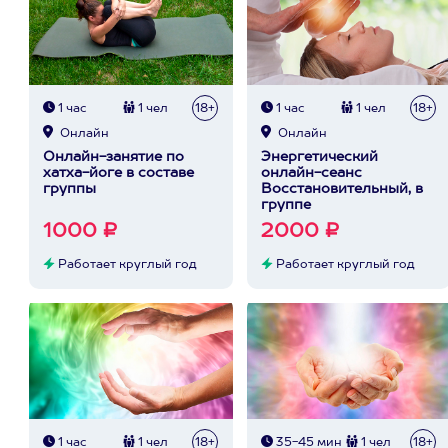
1 час
1 чел
18+
1 час
1 чел
18+
Онлайн
Онлайн
Онлайн-занятие по
Энергетический
хатха-йоге в составе
онлайн-сеанс
группы
Восстановительный, в
группе
1000 ₽
2000 ₽
Работает круглый год
Работает круглый год
1 час
1 чел
18+
35-45 мин
1 чел
18+