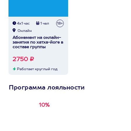
4х1 час
1 чел
18+
Онлайн
Абонемент на онлайн-
занятия по хатха-йоге в
составе группы
2750 ₽
Работает круглый год
Программа лояльности
10%
Получи
кэшбэк за
первую покупку в
приложении