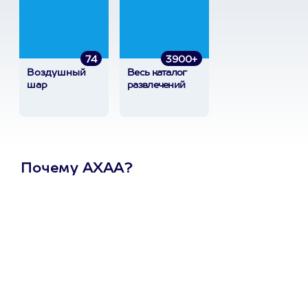
74
3900+
Воздушный
Весь каталог
шар
развлечений
Почему АХАА?
Один
сертификат
на любое
развлечение