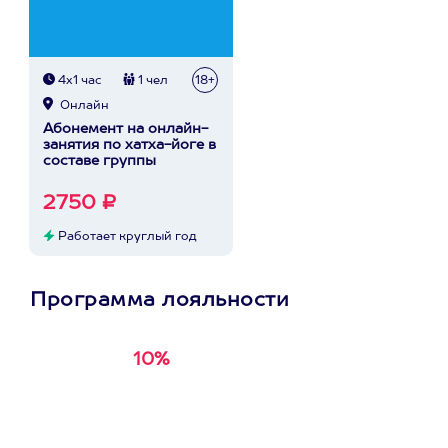
4х1 час
1 чел
18+
Онлайн
Абонемент на онлайн-
занятия по хатха-йоге в
составе группы
2750 ₽
Работает круглый год
Программа лояльности
10%
Получи
кэшбэк за
первую покупку в
приложении