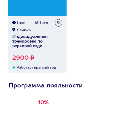
1 час
1 чел
5+
Санино
Индивидуальная
тренировка по
верховой езде
2900 ₽
Работает круглый год
Программа лояльности
10%
Получи
кэшбэк за
первую покупку в
приложении