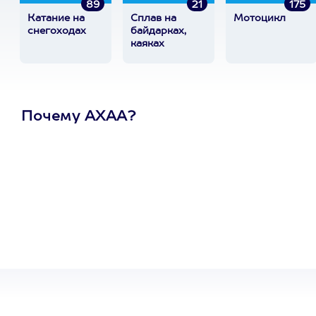
89
21
175
Катание на
Сплав на
Мотоцикл
снегоходах
байдарках,
каяках
Почему АХАА?
Один
сертификат
на любое
развлечение