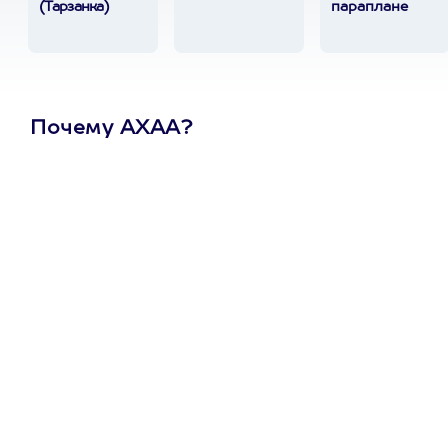
(Тарзанка)
параплане
Почему АХАА?
Один
сертификат
на любое
развлечение