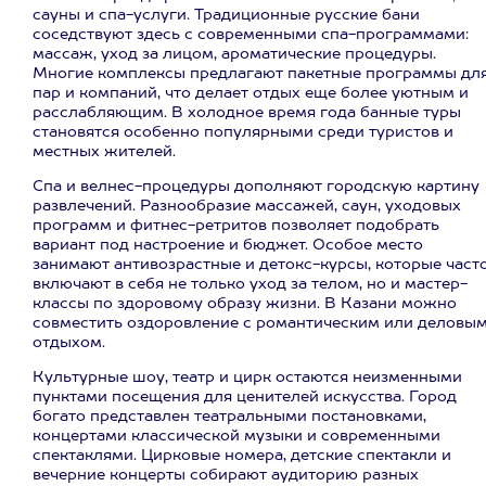
сауны и спа-услуги. Традиционные русские бани
соседствуют здесь с современными спа-программами:
массаж, уход за лицом, ароматические процедуры.
Многие комплексы предлагают пакетные программы дл
пар и компаний, что делает отдых еще более уютным и
расслабляющим. В холодное время года банные туры
становятся особенно популярными среди туристов и
местных жителей.
Спа и велнес-процедуры дополняют городскую картину
развлечений. Разнообразие массажей, саун, уходовых
программ и фитнес-ретритов позволяет подобрать
вариант под настроение и бюджет. Особое место
занимают антивозрастные и детокс-курсы, которые част
включают в себя не только уход за телом, но и мастер-
классы по здоровому образу жизни. В Казани можно
совместить оздоровление с романтическим или деловы
отдыхом.
Культурные шоу, театр и цирк остаются неизменными
пунктами посещения для ценителей искусства. Город
богато представлен театральными постановками,
концертами классической музыки и современными
спектаклями. Цирковые номера, детские спектакли и
вечерние концерты собирают аудиторию разных