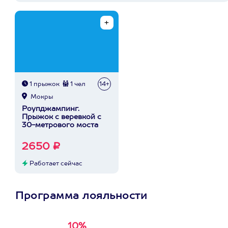
1 прыжок
1 чел
14+
Мокры
Роупджампинг.
Прыжок с веревкой с
30-метрового моста
2650 ₽
Работает сейчас
Программа лояльности
10%
Получи
кэшбэк за