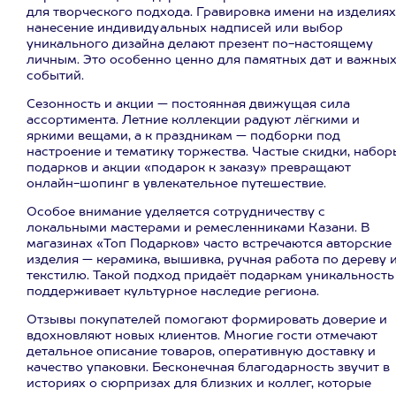
для творческого подхода. Гравировка имени на изделиях
нанесение индивидуальных надписей или выбор
уникального дизайна делают презент по-настоящему
личным. Это особенно ценно для памятных дат и важны
событий.
Сезонность и акции — постоянная движущая сила
ассортимента. Летние коллекции радуют лёгкими и
яркими вещами, а к праздникам — подборки под
настроение и тематику торжества. Частые скидки, набор
подарков и акции «подарок к заказу» превращают
онлайн-шопинг в увлекательное путешествие.
Особое внимание уделяется сотрудничеству с
локальными мастерами и ремесленниками Казани. В
магазинах «Топ Подарков» часто встречаются авторские
изделия — керамика, вышивка, ручная работа по дереву 
текстилю. Такой подход придаёт подаркам уникальность
поддерживает культурное наследие региона.
Отзывы покупателей помогают формировать доверие и
вдохновляют новых клиентов. Многие гости отмечают
детальное описание товаров, оперативную доставку и
качество упаковки. Бесконечная благодарность звучит в
историях о сюрпризах для близких и коллег, которые