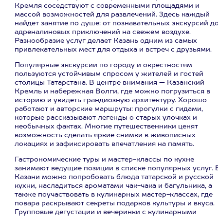
Кремля соседствуют с современными площадями и
массой возможностей для развлечений. Здесь каждый
найдет занятие по душе: от познавательных экскурсий д
адреналиновых приключений на свежем воздухе.
Разнообразие услуг делает Казань одним из самых
привлекательных мест для отдыха и встреч с друзьями.
Популярные экскурсии по городу и окрестностям
пользуются устойчивым спросом у жителей и гостей
столицы Татарстана. В центре внимания — Казанский
Кремль и набережная Волги, где можно погрузиться в
историю и увидеть грандиозную архитектуру. Хорошо
работают и авторские маршруты: прогулки с гидами,
которые рассказывают легенды о старых улочках и
необычных фактах. Многие путешественники ценят
возможность сделать яркие снимки в живописных
локациях и зафиксировать впечатления на память.
Гастрономические туры и мастер-классы по кухне
занимают ведущие позиции в списке популярных услуг. 
Казани можно попробовать блюда татарской и русской
кухни, насладиться ароматами чак-чака и багульника, а
также поучаствовать в кулинарных мастер-классах, где
повара раскрывают секреты подарков культуры и вкуса.
Групповые дегустации и вечеринки с кулинарными