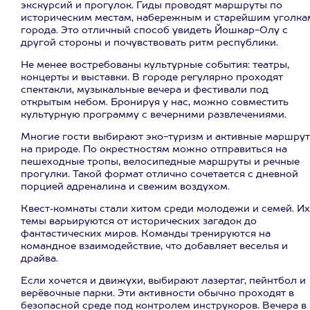
экскурсий и прогулок. Гиды проводят маршруты по
историческим местам, набережным и старейшим уголка
города. Это отличный способ увидеть Йошкар-Олу с
другой стороны и почувствовать ритм республики.
Не менее востребованы культурные события: театры,
концерты и выставки. В городе регулярно проходят
спектакли, музыкальные вечера и фестивали под
открытым небом. Бронируя у нас, можно совместить
культурную программу с вечерними развлечениями.
Многие гости выбирают эко-туризм и активные маршру
на природе. По окрестностям можно отправиться на
пешеходные тропы, велосипедные маршруты и речные
прогулки. Такой формат отлично сочетается с дневной
порцией адреналина и свежим воздухом.
Квест‑комнаты стали хитом среди молодежи и семей. Их
темы варьируются от исторических загадок до
фантастических миров. Команды тренируются на
командное взаимодействие, что добавляет веселья и
драйва.
Если хочется и движухи, выбирают лазертаг, пейнтбол и
верёвочные парки. Эти активности обычно проходят в
безопасной среде под контролем инструкоров. Вечера в