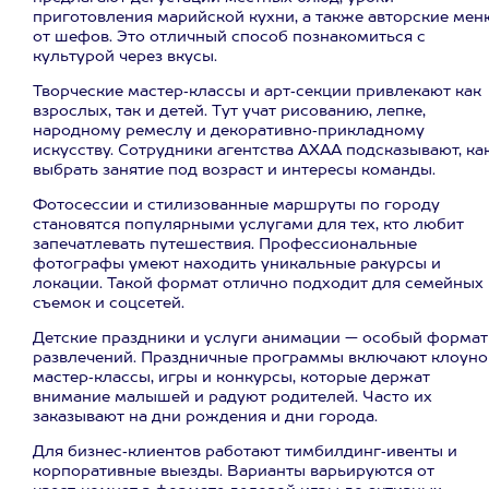
приготовления марийской кухни, а также авторские мен
от шефов. Это отличный способ познакомиться с
культурой через вкусы.
Творческие мастер‑классы и арт‑секции привлекают как
взрослых, так и детей. Тут учат рисованию, лепке,
народному ремеслу и декоративно‑прикладному
искусству. Сотрудники агентства АХАА подсказывают, ка
выбрать занятие под возраст и интересы команды.
Фотосессии и стилизованные маршруты по городу
становятся популярными услугами для тех, кто любит
запечатлевать путешествия. Профессиональные
фотографы умеют находить уникальные ракурсы и
локации. Такой формат отлично подходит для семейных
съемок и соцсетей.
Детские праздники и услуги анимации — особый формат
развлечений. Праздничные программы включают клоуно
мастер‑классы, игры и конкурсы, которые держат
внимание малышей и радуют родителей. Часто их
заказывают на дни рождения и дни города.
Для бизнес‑клиентов работают тимбилдинг‑ивенты и
корпоративные выезды. Варианты варьируются от