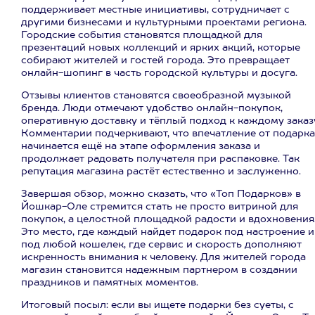
поддерживает местные инициативы, сотрудничает с
другими бизнесами и культурными проектами региона.
Городские события становятся площадкой для
презентаций новых коллекций и ярких акций, которые
собирают жителей и гостей города. Это превращает
онлайн-шопинг в часть городской культуры и досуга.
Отзывы клиентов становятся своеобразной музыкой
бренда. Люди отмечают удобство онлайн-покупок,
оперативную доставку и тёплый подход к каждому заказ
Комментарии подчеркивают, что впечатление от подарка
начинается ещё на этапе оформления заказа и
продолжает радовать получателя при распаковке. Так
репутация магазина растёт естественно и заслуженно.
Завершая обзор, можно сказать, что «Топ Подарков» в
Йошкар-Оле стремится стать не просто витриной для
покупок, а целостной площадкой радости и вдохновения
Это место, где каждый найдет подарок под настроение и
под любой кошелек, где сервис и скорость дополняют
искренность внимания к человеку. Для жителей города
магазин становится надежным партнером в создании
праздников и памятных моментов.
Итоговый посыл: если вы ищете подарки без суеты, с