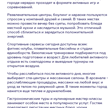
городе нередко проходят в формате активных игр и
соревнований.
Развлекательные центры, боулинг и караоке пользуются
спросом у компаний друзей и семей. В таких местах
можно провести вечер без суеты, попробовать блюда
местной кухни и насладиться музыкой. Это отличный
способ сблизиться и зарядиться положительной
энергией.
Спортивные сервисы сегодня доступны всем:
фитнес‑клубы, плавательные бассейны и студии
единоборств. Безопасные тренировки подбираются под
уровень подготовки и возраст. Для любителей активного
отдыха есть скалодромы и выездные турниры на
открытом воздухе.
Чтобы расслабиться после активного дня, многие
выбирают спа‑центры и массажные салоны. В арсенале 
расслабляющие процедуры, массажи на любой вкус и
уход за телом по разумной цене. В такие моменты город
кажется еще теплее и дружелюбнее.
Гастрономические туры и кулинарные мастер‑классы
занимают особое место в популярности услуг. Гостям
предлагают дегустации местных блюд, уроки