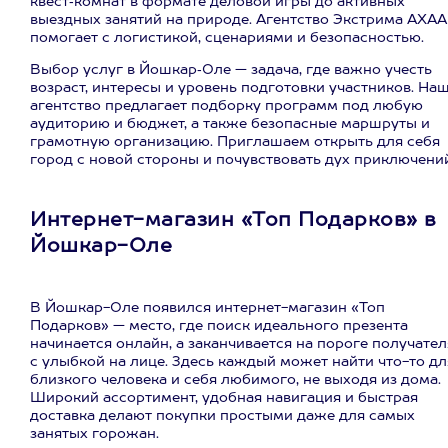
квест‑комнат в формате деловой игры до активных
выездных занятий на природе. Агентство Экстрима АХАА
помогает с логистикой, сценариями и безопасностью.
Выбор услуг в Йошкар‑Оле — задача, где важно учесть
возраст, интересы и уровень подготовки участников. На
агентство предлагает подборку программ под любую
аудиторию и бюджет, а также безопасные маршруты и
грамотную организацию. Приглашаем открыть для себя
город с новой стороны и почувствовать дух приключени
Интернет-магазин «Топ Подарков» в
Йошкар-Оле
В Йошкар-Оле появился интернет-магазин «Топ
Подарков» — место, где поиск идеального презента
начинается онлайн, а заканчивается на пороге получател
с улыбкой на лице. Здесь каждый может найти что-то дл
близкого человека и себя любимого, не выходя из дома.
Широкий ассортимент, удобная навигация и быстрая
доставка делают покупки простыми даже для самых
занятых горожан.