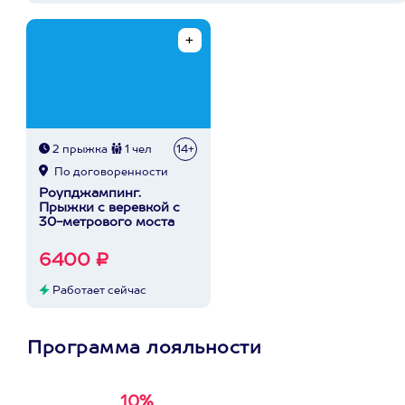
2 прыжка
1 чел
14+
По договоренности
Роупджампинг.
Прыжки с веревкой с
30-метрового моста
6400 ₽
Работает сейчас
Программа лояльности
10%
Получи
кэшбэк за