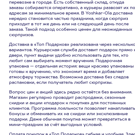
перевозке в городе. Есть собственный склад, откуда
заказы собираются оперативно, а курьеры развозят их п
адресам за минимальное время. В Yoshkar-Ola доставка
нередко становится частью праздника, когда сюрприз
приходит в тот же день или на следующий день после
заказа. Такой подход особенно ценен для неожиданных
сюрпризов.
Доставка в «Топ Подарков» реализована через нескольк
вариантов. Курьерская служба доставит подарок прямо 
двери, пункт выдачи удобно использовать для тех, кто
любит сам выбирать момент вручения. Подарочная
упаковка — отдельная история: вещи красиво упакованы
готовы к вручению, что экономит время и добавляет
атмосферу торжества. Возможна доставка без следов
распаковки, если получатель любит сюрпризы.
Вопрос цен и акций здесь редко остаётся без внимания.
Магазин регулярно проводит распродажи, сезонные
скидки и акции «подарок к покупке» для постоянных
клиентов. Программа лояльности позволяет накапливат
бонусы и обменивать их на скидки или эксклюзивные
подарки. Даже обычная покупка может превратиться в
мини-праздник за счёт выгодных условий.
Оплата покупок в «Топ Подарков» гибкая и удобная. Зде