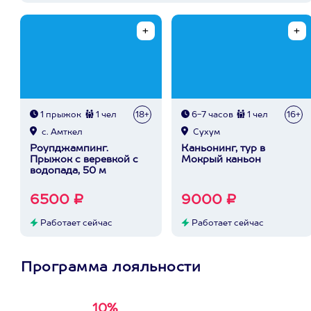
1 прыжок
1 чел
18+
6-7 часов
1 чел
16+
с. Амткел
Сухум
Роупджампинг.
Каньонинг, тур в
Прыжок с веревкой с
Мокрый каньон
водопада, 50 м
6500 ₽
9000 ₽
Работает сейчас
Работает сейчас
Программа лояльности
10%
Получи
кэшбэк за