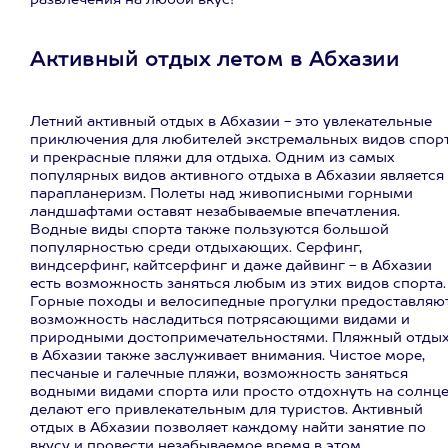
развлечения на любой вкус!
Активный отдых летом в Абхазии
Летний активный отдых в Абхазии - это увлекательные
приключения для любителей экстремальных видов спор
и прекрасные пляжи для отдыха. Одним из самых
популярных видов активного отдыха в Абхазии является
парапланеризм. Полеты над живописными горными
ландшафтами оставят незабываемые впечатления.
Водные виды спорта также пользуются большой
популярностью среди отдыхающих. Серфинг,
виндсерфинг, кайтсерфинг и даже дайвинг - в Абхазии
есть возможность заняться любым из этих видов спорта.
Горные походы и велосипедные прогулки предоставляю
возможность насладиться потрясающими видами и
природными достопримечательностями. Пляжный отды
в Абхазии также заслуживает внимания. Чистое море,
песчаные и галечные пляжи, возможность заняться
водными видами спорта или просто отдохнуть на солнц
делают его привлекательным для туристов. Активный
отдых в Абхазии позволяет каждому найти занятие по
вкусу и провести незабываемое время в этом