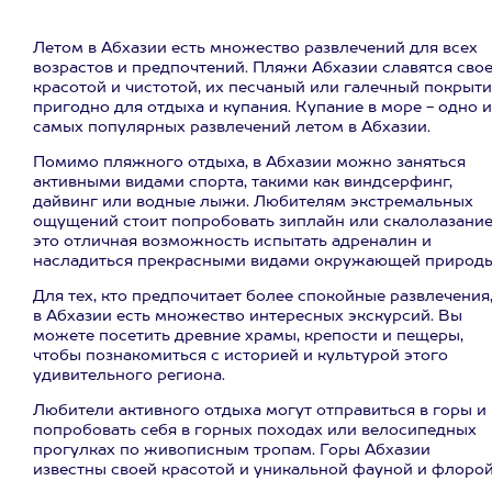
Летом в Абхазии есть множество развлечений для всех
возрастов и предпочтений. Пляжи Абхазии славятся сво
красотой и чистотой, их песчаный или галечный покрыт
пригодно для отдыха и купания. Купание в море - одно и
самых популярных развлечений летом в Абхазии.
Помимо пляжного отдыха, в Абхазии можно заняться
активными видами спорта, такими как виндсерфинг,
дайвинг или водные лыжи. Любителям экстремальных
ощущений стоит попробовать зиплайн или скалолазание
это отличная возможность испытать адреналин и
насладиться прекрасными видами окружающей природы
Для тех, кто предпочитает более спокойные развлечения
в Абхазии есть множество интересных экскурсий. Вы
можете посетить древние храмы, крепости и пещеры,
чтобы познакомиться с историей и культурой этого
удивительного региона.
Любители активного отдыха могут отправиться в горы и
попробовать себя в горных походах или велосипедных
прогулках по живописным тропам. Горы Абхазии
известны своей красотой и уникальной фауной и флорой