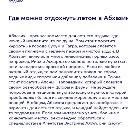
отдыха.
Где можно отдохнуть летом в Абхазии
Абхазия - прекрасное место для летнего отдыха, где
каждый найдет что-то по душе. Вам стоит посетить
курортные города Сухум и Гагра, которые славятся
своими пляжами с мелким песком и чистой водой. В
Абхазии также есть много живописных горных озер,
например, Рица и Амшра, где можно не только купаться,
но и насладиться красотой природы. Если вы любите
активный отдых, то вам понравится поход по горам,
водные виды спорта или дайвинг у побережья. Также
стоит посетить Апсны - заповедник, который славится
своим разнообразием флоры и фауны. Не забудьте
попробовать национальную абхазскую кухню, в которой
преобладают блюда из свежих морепродуктов и местны
овощей. В общем, Абхазия предлагает разнообразные
варианты для летнего отдыха, и каждый найдет здесь чт
то подходящее. Если вам интересно узнать больше о
конкретных местах, рекомендую обратиться к
специалистам в Агентстве Экстрима АХАА, они смогут