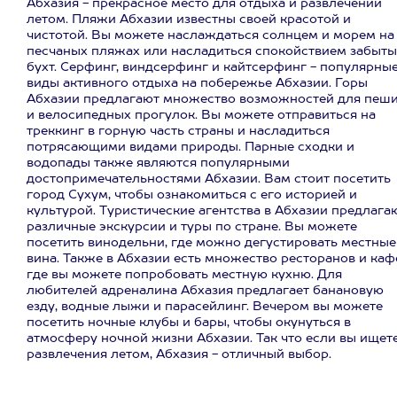
Абхазия - прекрасное место для отдыха и развлечений
летом. Пляжи Абхазии известны своей красотой и
чистотой. Вы можете наслаждаться солнцем и морем на
песчаных пляжах или насладиться спокойствием забыты
бухт. Серфинг, виндсерфинг и кайтсерфинг - популярны
виды активного отдыха на побережье Абхазии. Горы
Абхазии предлагают множество возможностей для пеш
и велосипедных прогулок. Вы можете отправиться на
треккинг в горную часть страны и насладиться
потрясающими видами природы. Парные сходки и
водопады также являются популярными
достопримечательностями Абхазии. Вам стоит посетить
город Сухум, чтобы ознакомиться с его историей и
культурой. Туристические агентства в Абхазии предлага
различные экскурсии и туры по стране. Вы можете
посетить винодельни, где можно дегустировать местные
вина. Также в Абхазии есть множество ресторанов и каф
где вы можете попробовать местную кухню. Для
любителей адреналина Абхазия предлагает банановую
езду, водные лыжи и парасейлинг. Вечером вы можете
посетить ночные клубы и бары, чтобы окунуться в
атмосферу ночной жизни Абхазии. Так что если вы ищет
развлечения летом, Абхазия - отличный выбор.