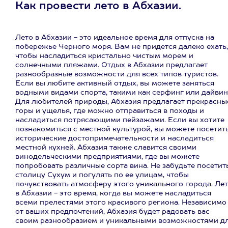
Как провести лето в Абхазии.
Лето в Абхазии - это идеальное время для отпуска на
побережье Черного моря. Вам не придется далеко ехать,
чтобы насладиться кристально чистым морем и
солнечными пляжами. Отдых в Абхазии предлагает
разнообразные возможности для всех типов туристов.
Если вы любите активный отдых, вы можете заняться
водными видами спорта, такими как серфинг или дайвин
Для любителей природы, Абхазия предлагает прекрасны
горы и ущелья, где можно отправиться в походы и
насладиться потрясающими пейзажами. Если вы хотите
познакомиться с местной культурой, вы можете посетит
исторические достопримечательности и насладиться
местной кухней. Абхазия также славится своими
винодельческими предприятиями, где вы можете
попробовать различные сорта вина. Не забудьте посетит
столицу Сухум и погулять по ее улицам, чтобы
почувствовать атмосферу этого уникального города. Ле
в Абхазии - это время, когда вы можете насладиться
всеми прелестями этого красивого региона. Независимо
от ваших предпочтений, Абхазия будет радовать вас
своим разнообразием и уникальными возможностями д