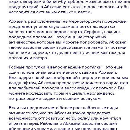
парапланеризм и банан-бутерброд. Независимо от ваши
предпочтений, в Абхазии есть что-то для каждого, чтобы
насладиться активным отдыхом летом.
Абхазия, расположенная на Черноморском побережье,
предлагает уникальную возможность насладиться
множеством водных видов спорта. Серфинг, каякинг,
подводное плавание - это лишь некоторые из
активностей, которые вы можете попробовать. Абхазия
также известна своими красивыми пляжами и чистыми
морскими водами, что делает ее отличным местом для
плавания и загара.
Горные прогулки и велосипедные прогулки - это еще
один популярный вид активного отдыха в Абхазии.
Благодаря своей разнообразной природе и уникальным
ландшафтам, Абхазия предлагает множество вариантов
для любителей походов и велосипедных прогулок. Вы
можете исследовать горы и ущелья, наслаждаясь
потрясающими видами и свежим воздухом.
Если вы предпочитаете более расслабленные виды
активного отдыха, то Абхазия также предлагает
возможность отправиться на рыбалку или научиться
играть в пары. Рыбалка в Абхазии известна своими
обильными уловами, а паркетные поля предлагают