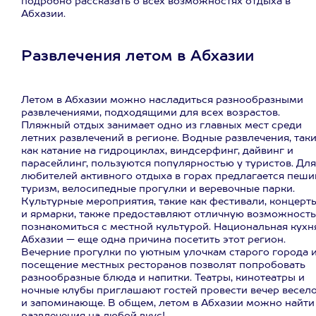
подробно рассказать о всех возможностях отдыха в
Абхазии.
Развлечения летом в Абхазии
Летом в Абхазии можно насладиться разнообразными
развлечениями, подходящими для всех возрастов.
Пляжный отдых занимает одно из главных мест среди
летних развлечений в регионе. Водные развлечения, так
как катание на гидроциклах, виндсерфинг, дайвинг и
парасейлинг, пользуются популярностью у туристов. Для
любителей активного отдыха в горах предлагается пеши
туризм, велосипедные прогулки и веревочные парки.
Культурные мероприятия, такие как фестивали, концерт
и ярмарки, также предоставляют отличную возможность
познакомиться с местной культурой. Национальная кухн
Абхазии — еще одна причина посетить этот регион.
Вечерние прогулки по уютным улочкам старого города 
посещение местных ресторанов позволят попробовать
разнообразные блюда и напитки. Театры, кинотеатры и
ночные клубы приглашают гостей провести вечер весел
и запоминающе. В общем, летом в Абхазии можно найти