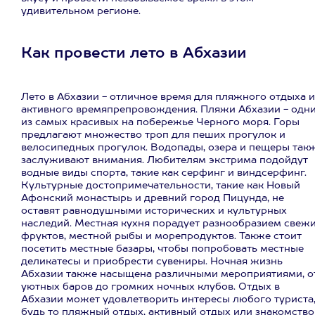
удивительном регионе.
Как провести лето в Абхазии
Лето в Абхазии - отличное время для пляжного отдыха и
активного времяпрепровождения. Пляжи Абхазии - одн
из самых красивых на побережье Черного моря. Горы
предлагают множество троп для пеших прогулок и
велосипедных прогулок. Водопады, озера и пещеры так
заслуживают внимания. Любителям экстрима подойдут
водные виды спорта, такие как серфинг и виндсерфинг.
Культурные достопримечательности, такие как Новый
Афонский монастырь и древний город Пицунда, не
оставят равнодушными исторических и культурных
наследий. Местная кухня порадует разнообразием свеж
фруктов, местной рыбы и морепродуктов. Также стоит
посетить местные базары, чтобы попробовать местные
деликатесы и приобрести сувениры. Ночная жизнь
Абхазии также насыщена различными мероприятиями, о
уютных баров до громких ночных клубов. Отдых в
Абхазии может удовлетворить интересы любого туриста
будь то пляжный отдых, активный отдых или знакомство