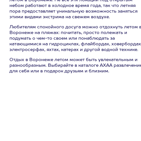
летом в Воронеже. Не все эти локации под открытым
небом работают в холодное время года, так что летняя
пора предоставляет уникальную возможность заняться
этими видами экстрима на свежем воздухе.
Любителям спокойного досуга можно отдохнуть летом 
Воронеже на пляжах: почитать, просто полежать и
подумать о чем-то своем или понаблюдать за
катающимися на гидроциклах, флайбордах, ховербордах
электросерфах, яхтах, катерах и другой водной технике.
Отдых в Воронеже летом может быть увлекательным и
разнообразным. Выбирайте в каталоге АХАА развлечени
для себя или в подарок друзьям и близким.