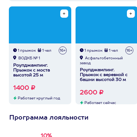
1 прыжок
1 чел
16+
1 прыжок
1 чел
16+
ВОДКБ № 1
Асфальтобетонный
завод
Роупджампинг.
Роупджампинг.
Прыжок с моста
Прыжок с веревкой с
высотой 25 м
башни высотой 30 м
1400 ₽
2600 ₽
Работает круглый год
Работает сейчас
Программа лояльности
10%
Получи
кэшбэк за