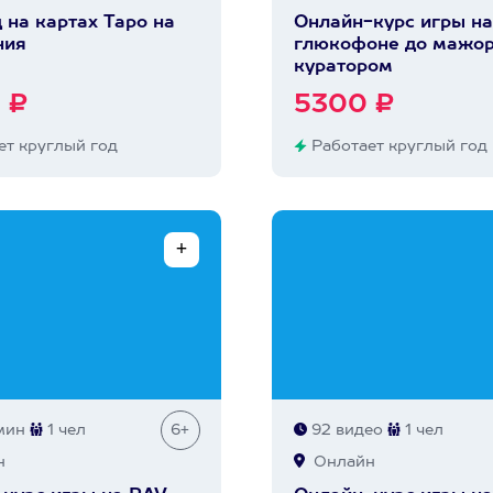
 на картах Таро на
Онлайн-курс игры на
ния
глюкофоне до мажор
куратором
 ₽
5300 ₽
т круглый год
Работает круглый год
мин
1 чел
6+
92 видео
1 чел
н
Онлайн