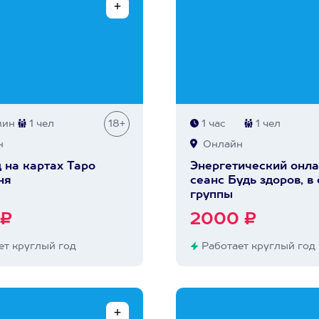
мин
1 чел
18+
1 час
1 чел
н
Онлайн
 на картах Таро
Энергетический онла
ня
сеанс Будь здоров, в
группы
 ₽
2000 ₽
т круглый год
Работает круглый год