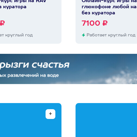
курс игры на RAV
Онлайн-курс игры на
з куратора
глюкофоне любой на
без куратора
 ₽
7100 ₽
т круглый год
Работает круглый год