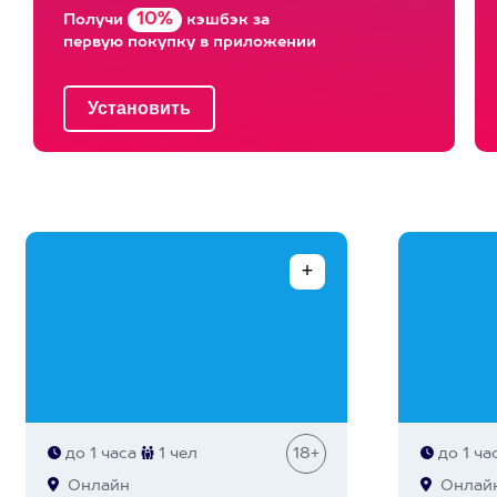
10%
Получи
кэшбэк за
первую покупку в приложении
до 1 часа
1 чел
18+
до 1 ча
Онлайн
Онлай