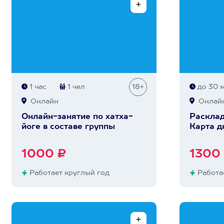
1 час
1 чел
18+
до 30 
Онлайн
Онлай
Онлайн-занятие по хатха-
Расклад
йоге в составе группы
Карта д
1000 ₽
1300
Работает круглый год
Работае