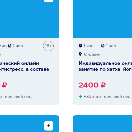
мин
1 чел
18+
1 час
1 чел
н
Онлайн
ический онлайн-
Индивидуальное онл
нтистресс, в составе
занятие по хатха-йог
 ₽
2400 ₽
т круглый год
Работает круглый год