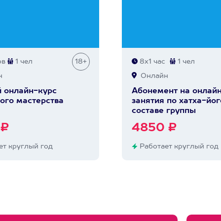
ов
1 чел
18+
8х1 час
1 чел
н
Онлайн
 онлайн-курс
Абонемент на онлай
ого мастерства
занятия по хатха-йог
составе группы
 ₽
4850 ₽
т круглый год
Работает круглый год