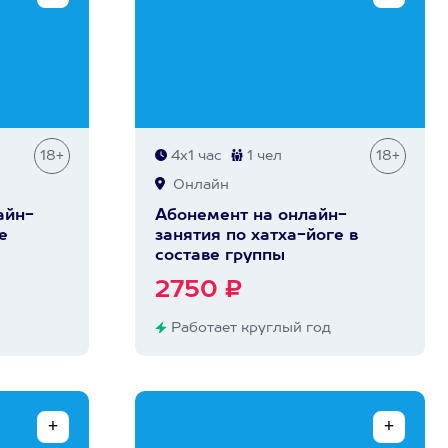
18+
4х1 час
1 чел
18+
Онлайн
айн-
Абонемент на онлайн-
е
занятия по хатха-йоге в
составе группы
2750 ₽
Работает круглый год