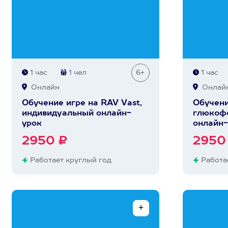
1 час
1 чел
6+
1 час
Онлайн
Онлай
Обучение игре на RAV Vast,
Обучени
индивидуальный онлайн-
глюкофо
урок
онлайн-
2950 ₽
2950
Работает круглый год
Работае