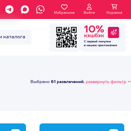
Избранное
Войти
Корзина
10%
кэшбэк
и каталога
С первой покупки
в нашем
приложении
Выбрано
61 развлечений
,
развернуть фильтр