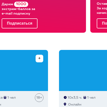
Остав
1000
Дарим
За хо
экстрим-баллов за
начи
e-mail подписку
са
1 чел
18+
10х3,5 ч.
1 чел
н
Онлайн