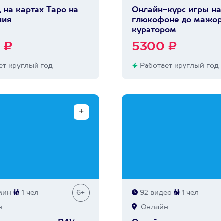
 на картах Таро на
Онлайн-курс игры на
ния
глюкофоне до мажор
куратором
 ₽
5300 ₽
т круглый год
Работает круглый год
мин
1 чел
6+
92 видео
1 чел
н
Онлайн