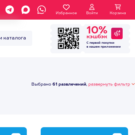
Избранное
Войти
Корзина
10%
кэшбэк
и каталога
С первой покупки
в нашем
приложении
Выбрано
61 развлечений
,
развернуть фильтр