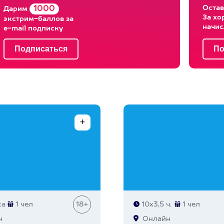
Остав
1000
Дарим
За хо
экстрим-баллов за
начи
e-mail подписку
са
1 чел
18+
10х3,5 ч.
1 чел
н
Онлайн