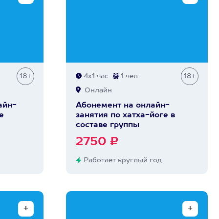
18+
4х1 час
1 чел
18+
Онлайн
айн-
Абонемент на онлайн-
е
занятия по хатха-йоге в
составе группы
2750 ₽
Работает круглый год