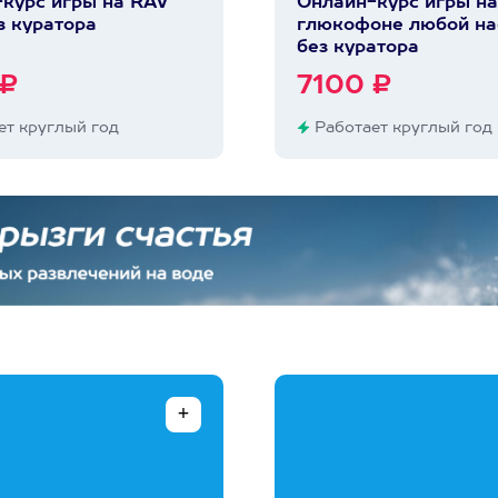
курс игры на RAV
Онлайн-курс игры на
з куратора
глюкофоне любой на
без куратора
 ₽
7100 ₽
т круглый год
Работает круглый год