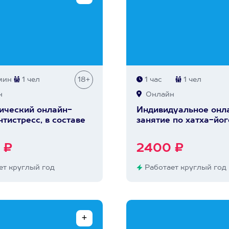
мин
1 чел
18+
1 час
1 чел
н
Онлайн
ический онлайн-
Индивидуальное онл
нтистресс, в составе
занятие по хатха-йог
 ₽
2400 ₽
т круглый год
Работает круглый год