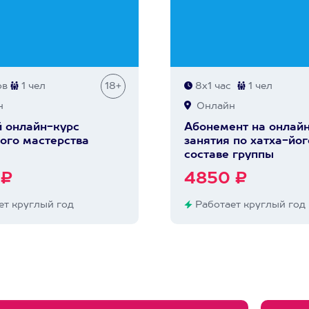
ов
1 чел
18+
8х1 час
1 чел
н
Онлайн
 онлайн-курс
Абонемент на онлай
ого мастерства
занятия по хатха-йог
составе группы
 ₽
4850 ₽
т круглый год
Работает круглый год