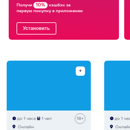
10%
Получи
кэшбэк за
первую покупку в приложении
до 1 часа
1 чел
18+
до 1 ча
Онлайн
Онлай