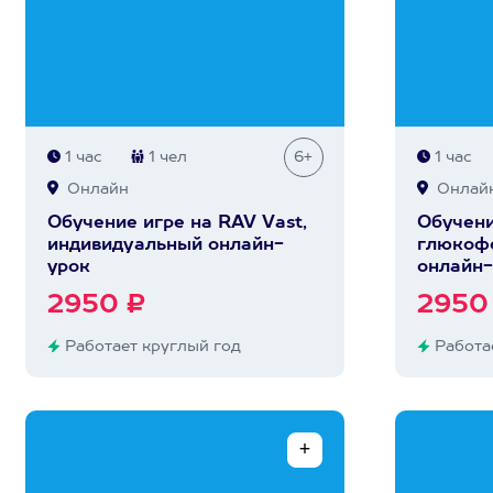
1 час
1 чел
6+
1 час
Онлайн
Онлай
Обучение игре на RAV Vast,
Обучени
индивидуальный онлайн-
глюкофо
урок
онлайн-
2950 ₽
2950
Работает круглый год
Работае