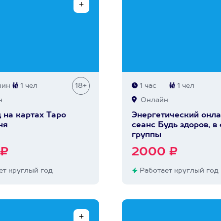
мин
1 чел
18+
1 час
1 чел
н
Онлайн
 на картах Таро
Энергетический онла
ня
сеанс Будь здоров, в
группы
 ₽
2000 ₽
т круглый год
Работает круглый год