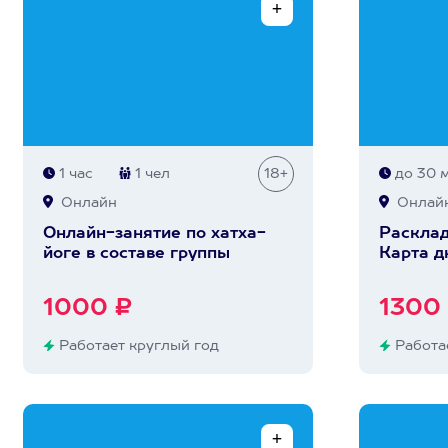
1 час
1 чел
18+
до 30 
Онлайн
Онлай
Онлайн-занятие по хатха-
Расклад
йоге в составе группы
Карта д
1000 ₽
1300
Работает круглый год
Работае