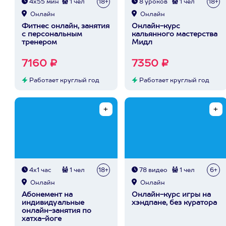
4х55 мин
1 чел
18+
8 уроков
1 чел
18+
Онлайн
Онлайн
Фитнес онлайн, занятия
Онлайн-курс
с персональным
кальянного мастерства
тренером
Мидл
7160 ₽
7350 ₽
Работает круглый год
Работает круглый год
4х1 час
1 чел
18+
78 видео
1 чел
6+
Онлайн
Онлайн
Абонемент на
Онлайн-курс игры на
индивидуальные
хэндпане, без куратора
онлайн-занятия по
хатха-йоге