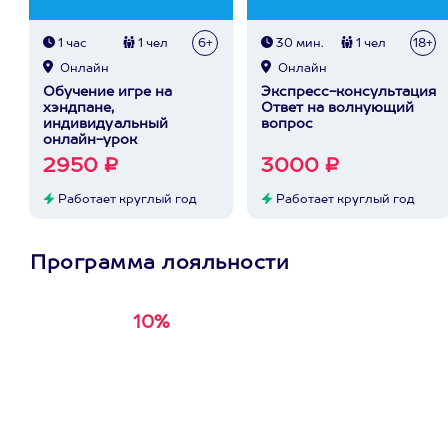
1 час
1 чел
6+
30 мин.
1 чел
18+
Онлайн
Онлайн
Обучение игре на
Экспресс-консультация
хэндпане,
Ответ на волнующий
индивидуальный
вопрос
онлайн-урок
2950 ₽
3000 ₽
Работает круглый год
Работает круглый год
Программа лояльности
10%
Получи
кэшбэк за
первую покупку в
приложении