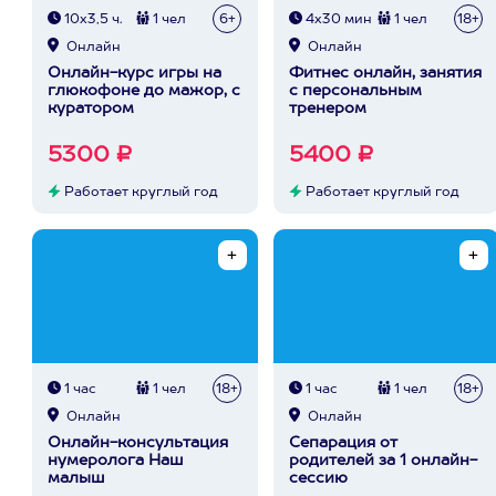
10х3,5 ч.
1 чел
6+
4х30 мин
1 чел
18+
Онлайн
Онлайн
Онлайн-курс игры на
Фитнес онлайн, занятия
глюкофоне до мажор, с
с персональным
куратором
тренером
5300 ₽
5400 ₽
Работает круглый год
Работает круглый год
1 час
1 чел
18+
1 час
1 чел
18+
Онлайн
Онлайн
Онлайн-консультация
Сепарация от
нумеролога Наш
родителей за 1 онлайн-
малыш
сессию