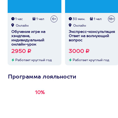
1 час
1 чел
6+
30 мин.
1 чел
18+
Онлайн
Онлайн
Обучение игре на
Экспресс-консультация
хэндпане,
Ответ на волнующий
индивидуальный
вопрос
онлайн-урок
2950 ₽
3000 ₽
Работает круглый год
Работает круглый год
Программа лояльности
10%
Получи
кэшбэк за
первую покупку в
приложении