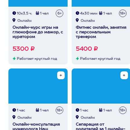
10х3,5 ч.
1 чел
6+
4х30 мин
1 чел
18+
Онлайн
Онлайн
Онлайн-курс игры на
Фитнес онлайн, занятия
глюкофоне до мажор, с
с персональным
куратором
тренером
5300 ₽
5400 ₽
Работает круглый год
Работает круглый год
1 час
1 чел
18+
1 час
1 чел
18+
Онлайн
Онлайн
Онлайн-консультация
Сепарация от
нумеролога Наш
родителей за 1 онлайн-