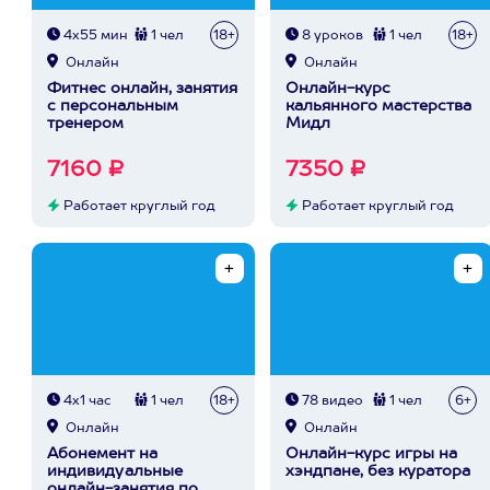
4х55 мин
1 чел
18+
8 уроков
1 чел
18+
Онлайн
Онлайн
Фитнес онлайн, занятия
Онлайн-курс
с персональным
кальянного мастерства
тренером
Мидл
7160 ₽
7350 ₽
Работает круглый год
Работает круглый год
4х1 час
1 чел
18+
78 видео
1 чел
6+
Онлайн
Онлайн
Абонемент на
Онлайн-курс игры на
индивидуальные
хэндпане, без куратора
онлайн-занятия по