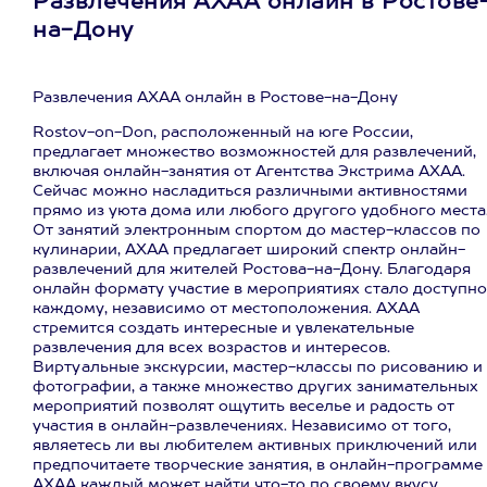
Развлечения АХАА онлайн в Ростове
на-Дону
Развлечения АХАА онлайн в Ростове-на-Дону
Rostov-on-Don, расположенный на юге России,
предлагает множество возможностей для развлечений,
включая онлайн-занятия от Агентства Экстрима АХАА.
Сейчас можно насладиться различными активностями
прямо из уюта дома или любого другого удобного места
От занятий электронным спортом до мастер-классов по
кулинарии, АХАА предлагает широкий спектр онлайн-
развлечений для жителей Ростова-на-Дону. Благодаря
онлайн формату участие в мероприятиях стало доступно
каждому, независимо от местоположения. АХАА
стремится создать интересные и увлекательные
развлечения для всех возрастов и интересов.
Виртуальные экскурсии, мастер-классы по рисованию и
фотографии, а также множество других занимательных
мероприятий позволят ощутить веселье и радость от
участия в онлайн-развлечениях. Независимо от того,
являетесь ли вы любителем активных приключений или
предпочитаете творческие занятия, в онлайн-программе
АХАА каждый может найти что-то по своему вкусу.