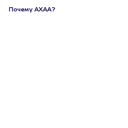
Почему АХАА?
Один
сертификат
на любое
развлечение