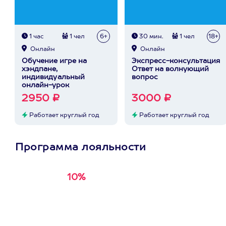
1 час
1 чел
6+
30 мин.
1 чел
18+
Онлайн
Онлайн
Обучение игре на
Экспресс-консультация
хэндпане,
Ответ на волнующий
индивидуальный
вопрос
онлайн-урок
2950 ₽
3000 ₽
Работает круглый год
Работает круглый год
Программа лояльности
10%
Получи
кэшбэк за
первую покупку в
приложении