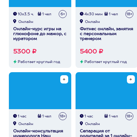
10х3,5 ч.
1 чел
6+
4х30 мин
1 чел
18+
Онлайн
Онлайн
Онлайн-курс игры на
Фитнес онлайн, занятия
глюкофоне до мажор, с
с персональным
куратором
тренером
5300 ₽
5400 ₽
Работает круглый год
Работает круглый год
1 час
1 чел
18+
1 час
1 чел
18+
Онлайн
Онлайн
Онлайн-консультация
Сепарация от
нумеролога Наш
родителей за 1 онлайн-