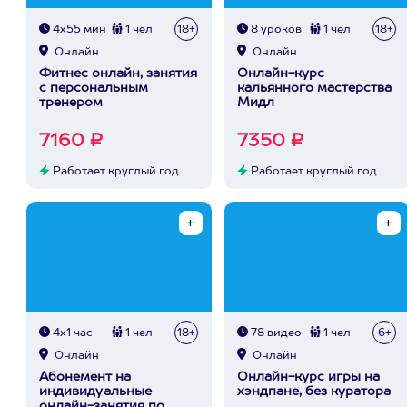
4х55 мин
1 чел
18+
8 уроков
1 чел
18+
Онлайн
Онлайн
Фитнес онлайн, занятия
Онлайн-курс
с персональным
кальянного мастерства
тренером
Мидл
7160 ₽
7350 ₽
Работает круглый год
Работает круглый год
4х1 час
1 чел
18+
78 видео
1 чел
6+
Онлайн
Онлайн
Абонемент на
Онлайн-курс игры на
индивидуальные
хэндпане, без куратора
онлайн-занятия по