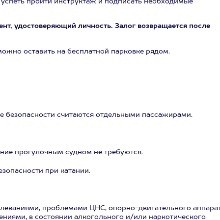
ы успеть пройти инструктаж и подписать необходимые
ент, удостоверяющий личность. Залог возвращается после
можно оставить на бесплатной парковке рядом.
ике безопасности считаются отдельными пассажирами.
ение прогулочным судном не требуются.
зопасности при катании.
олеваниями, проблемами ЦНС, опорно-двигательного аппарат
ниями, в состоянии алкогольного и/или наркотического