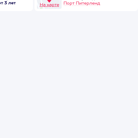
от 3 лет
Порт Питерленд
На карте