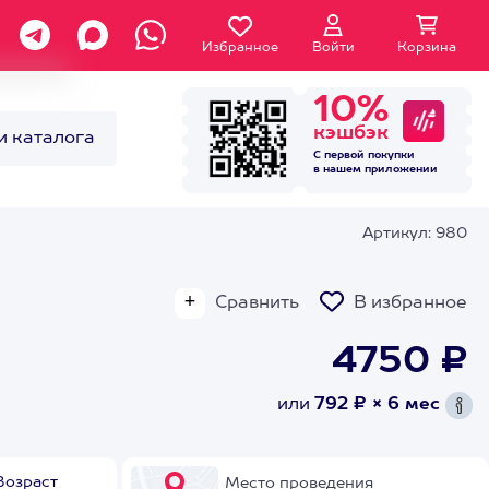
Избранное
Войти
Корзина
10%
кэшбэк
и каталога
С первой покупки
в нашем
приложении
Артикул: 980
Сравнить
В избранное
4750 ₽
или
792 ₽ × 6 мес
Возраст
Место проведения