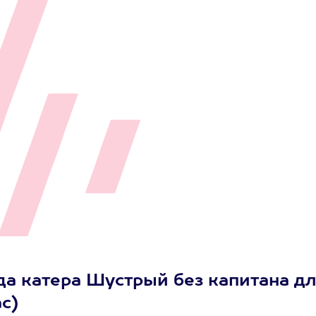
да катера Шустрый без капитана д
ас)