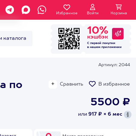
Избранное
Войти
Корзина
10%
кэшбэк
и каталога
С первой покупки
в нашем
приложении
Артикул: 2044
а по
Сравнить
В избранное
5500 ₽
или
917 ₽ × 6 мес