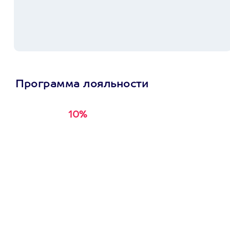
Программа лояльности
10%
Получи
кэшбэк за
первую покупку в
приложении