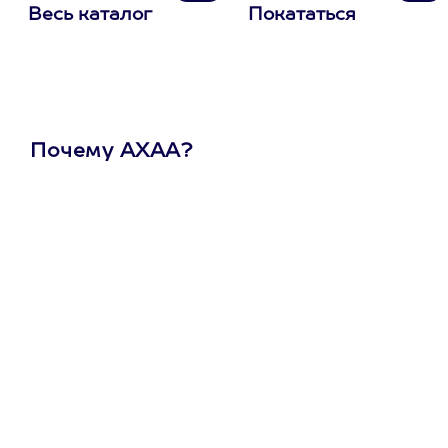
Весь каталог
Покататься
Почему АХАА?
Один
сертификат
на любое
развлечение