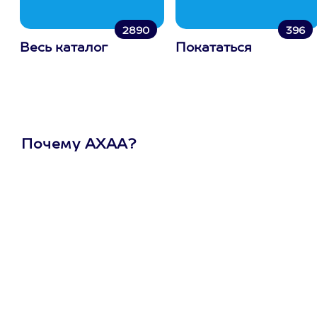
2890
396
Весь каталог
Покататься
Почему АХАА?
Один
сертификат
на любое
развлечение