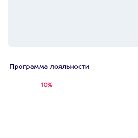
Программа лояльности
10%
Получи
кэшбэк за
первую покупку в
приложении