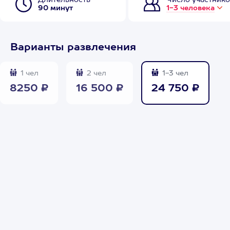
Длительность
Число участнико
90 минут
1-3 человека
Варианты развлечения
1 чел
2 чел
1-3 чел
8250 ₽
16 500 ₽
24 750 ₽