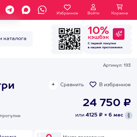
Избранное
Войти
Корзина
10%
кэшбэк
и каталога
С первой покупки
в нашем
приложении
Артикул: 193
три
Сравнить
В избранное
24 750 ₽
или
4125 ₽ × 6 мес
опрогулки