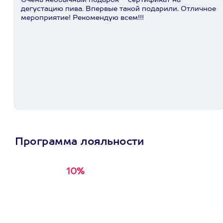
Очень необычный подарок – сертификат на
дегустацию пива. Впервые такой подарили. Отличное
мероприятие! Рекомендую всем!!!
Программа лояльности
10%
Получи
кэшбэк за
первую покупку в
приложении