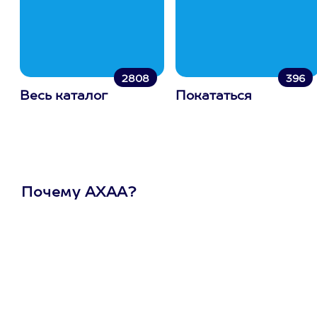
2808
396
Весь каталог
Покататься
Почему АХАА?
Один
сертификат
на любое
развлечение