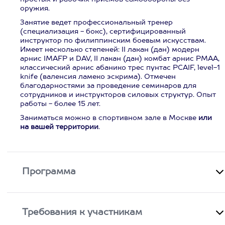
оружия.
Занятие ведет профессиональный тренер
(специализация - бокс), сертифицированный
инструктор по филиппинским боевым искусствам.
Имеет несколько степеней: II лакан (дан) модерн
арнис IMAFP и DAV, II лакан (дан) комбат арнис PMAA,
классический арнис абанико трес пунтас PCAIF, level-1
knife (валенсия ламеко эскрима). Отмечен
благодарностями за проведение семинаров для
сотрудников и инструкторов силовых структур. Опыт
работы - более 15 лет.
Заниматься можно в спортивном зале в Москве
или
на вашей территории
.
Программа
Требования к участникам