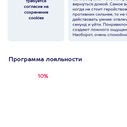
требуется
вернуться домой. Самое важное — вовремя понять,
согласие на
когда не стоит геройствов
сохранение
противник сильнее, то не 
cookies
действовать умнее: отвле
секунд и уйти. Понравилос
создают ложного ощущен
Наоборот, очень спокойно
действительно работают, 
вступать в бой. Спасибо 
профессиональное и очень
прекрасный внимательный
Программа лояльности
располагающий к себе че
чувствуешь себя не «супе
который лучше понимает, 
ситуации. И, кажется, это
10%
Получи
кэшбэк за
первую покупку в
приложении