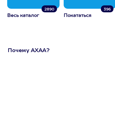
2890
396
Весь каталог
Покататься
Почему АХАА?
Один
сертификат
на любое
развлечение