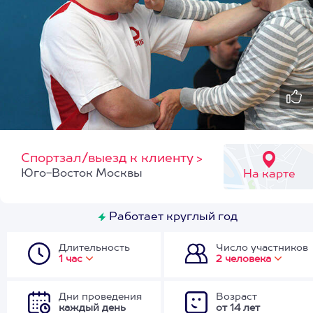
Спортзал/выезд к клиенту
>
Юго-Восток Москвы
На карте
Работает круглый год
Длительность
Число участников
1 час
2 человека
Дни проведения
Возраст
каждый день
от 14 лет