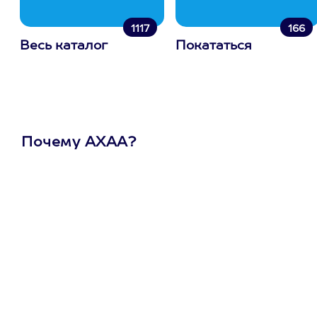
1117
166
Весь каталог
Покататься
Почему АХАА?
Один
сертификат
на любое
развлечение